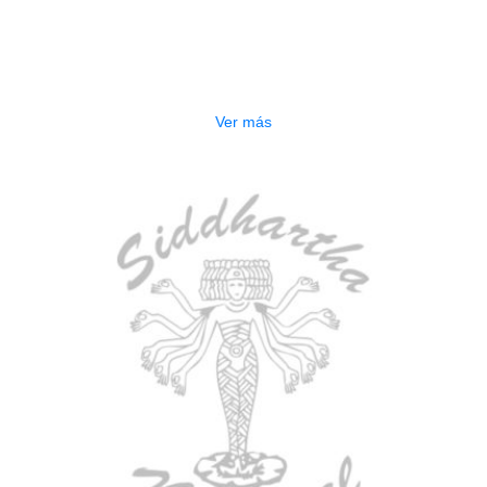
AGOTADO
ESTUCHE DURO PH-E10-S
$
277.000
Ver más