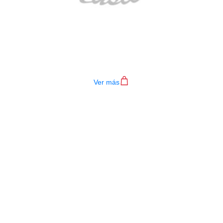
TECLADO MEDELI AKX10S
$
4.200.000
Ver más