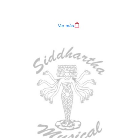
4P RD
$
782.000
Ver más