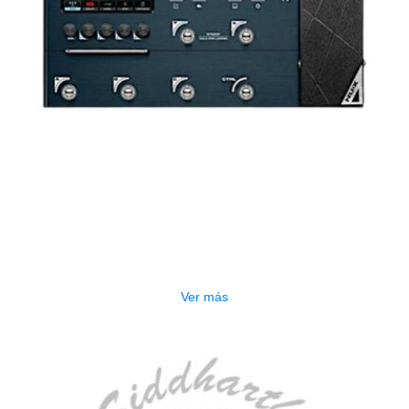
AGOTADO
PEDALERA NUX MG-50LI AZUL
$
1.800.000
Ver más