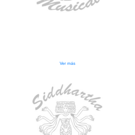
AGOTADO
ESTUCHE DURO PH-E10-F
$
277.000
Ver más