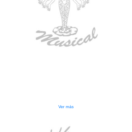
AGOTADO
GUITARRA ELECTRICA DEVISER
LG2S+GE6X (EFECTOS)
$
750.000
Ver más