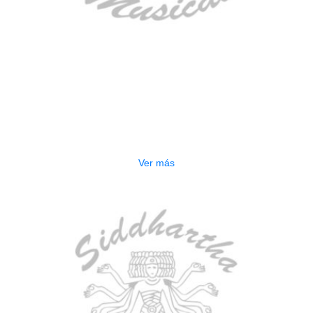
AGOTADO
BAJO ELECTRICO DEVISER L-B3-
5P BL
$
832.000
Ver más