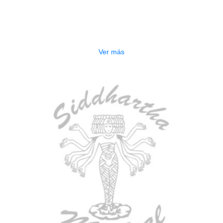
TECLADO ELECTRONICO YAMAHA
PSRE583
$
2.250.000
Ver más