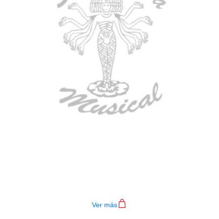
BAJO ELECTRICO DEVISER L-B3-
4P BL
$
782.000
Ver más