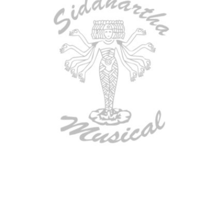
AGOTADO
ESTUCHE DURO PH-42
$
277.000