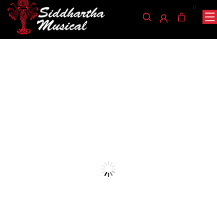
0
/
/
/ UKULELE GREKO CONCIERTO B-01
INICIO
CUERDA
UKELELE
ukelele
UKULELE GREKO
CONCIERTO B-01
Ref: 30001545
$
145.000
AGOTADO
Ukulele de 23″ excelente calidad y sonido, ideal