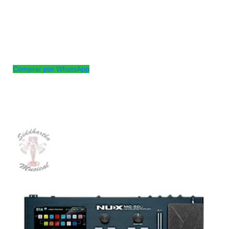
para disfrutar de la buena musica.
Material de la tapa: Caoba
Material de Diapasón: Palo de rosa
Material Aros y fondo: Caoba
Comprar por WhatsApp
Productos
Relacionados