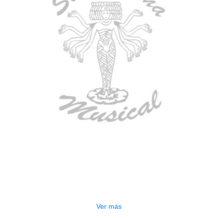
AGOTADO
CONTRABAJO GREKO DB101 1/2
$
3.165.000
Ver más