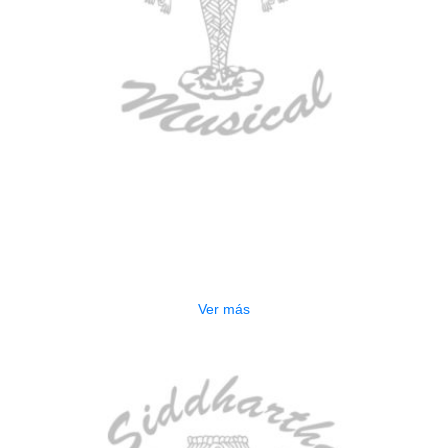
AGOTADO
ESTUCHE DURO PH-E10-LP
$
277.000
Ver más