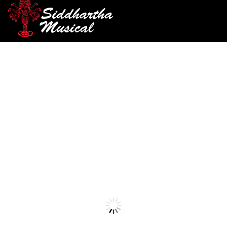
/
/
/ UKULELE ELECTRO/ACUSTICO
INICIO
CUERDA
UKELELE
GREKO MUK-23 EQ
ukelele
UKULELE
ELECTRO/ACUSTICO
GREKO MUK-23 EQ
Ref: 30001530
$
210.000