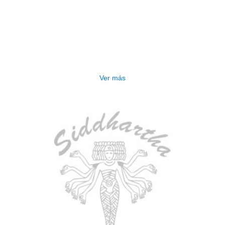
AGOTADO
ESTUCHE DURO PH-42
$
277.000
Ver más