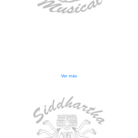
AGOTADO
TECLADO ELECTRONICO YAMAHA
PSRE583
$
2.250.000
Ver más