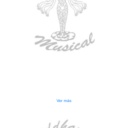
AGOTADO
ESTUCHE DURO PH-E10-F
$
277.000
Ver más