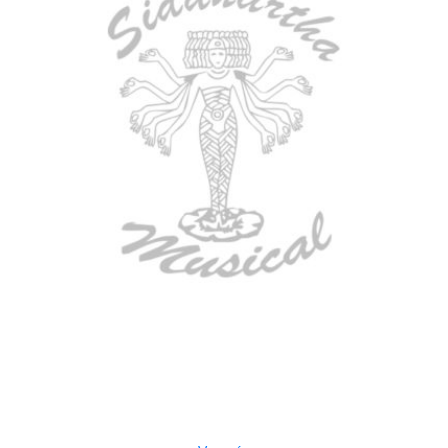
AGOTADO
ESTUCHE DURO PH-E10-LP
$
277.000