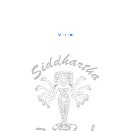
AGOTADO
CONTRABAJO GREKO DB101 1/2
$
3.165.000
Ver más