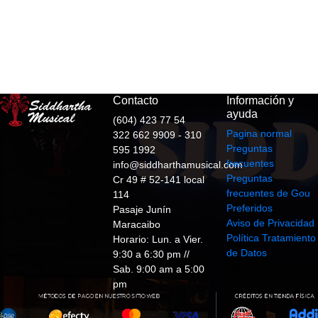
Contacto
Información y
ayuda
(604) 423 77 54
Pagina normal
322 662 9909 - 310
Preguntas
595 1992
frecuentes
info@siddharthamusical.com
Preguntas
Cr 49 # 52-141 local
frecuentes de Gou
114
Preferidos
Pasaje Junín
Aviso de Privacidad
Maracaibo
Política Tratamiento
Horario: Lun. a Vier.
de Datos
9:30 a 6:30 pm //
Sab. 9:00 am a 5:00
pm