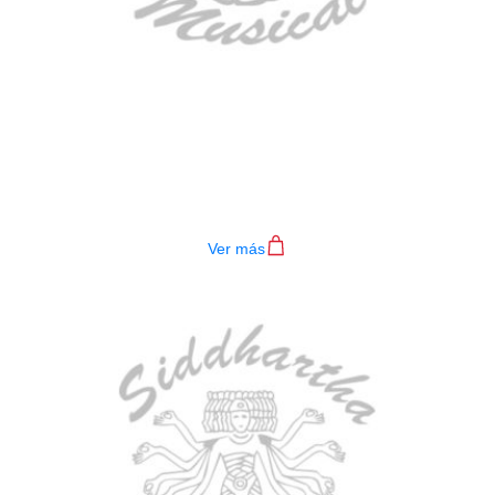
BAJO ELECTRICO DEVISER L-B3-
4P RD
$
782.000
Ver más