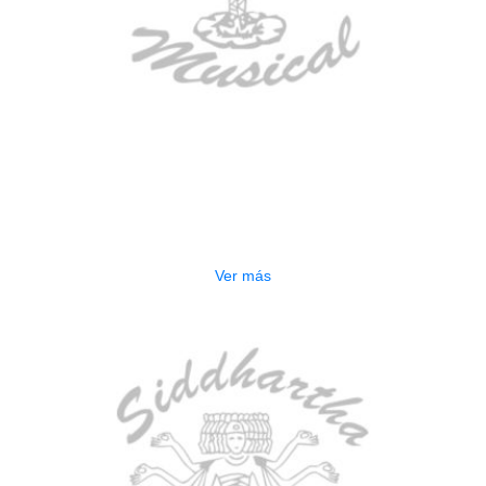
AGOTADO
ESTUCHE DURO PH-E10-S
$
277.000
Ver más