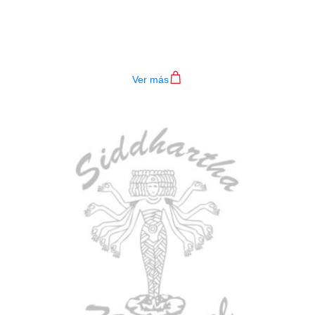
BAJO ELECTRICO DEVISER L-B3-
4P BL
$
782.000
Ver más