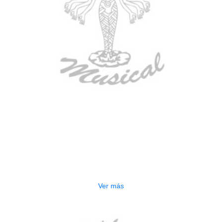
AGOTADO
BAJO ELECTRICO DEVISER L-B3-
5P BL
$
832.000
Ver más