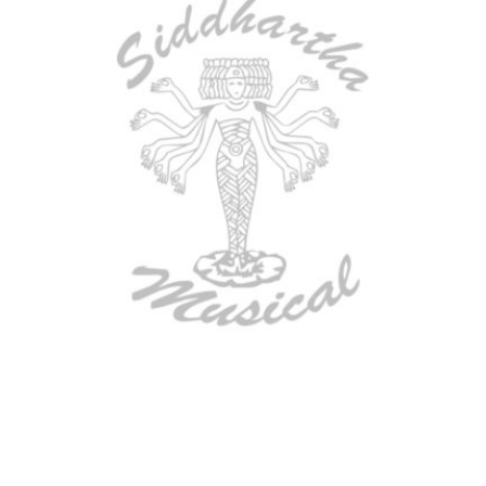
AGOTADO
GUITARRA ELECTRICA DEVISER
LG2S+GE6X (EFECTOS)