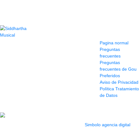
Contacto
Información y
ayuda
(604) 423 77 54
Pagina normal
322 662 9909 - 310
Preguntas
595 1992
frecuentes
info@siddharthamusical.com
Preguntas
Cr 49 # 52-141 local
frecuentes de Gou
114
Preferidos
Pasaje Junín
Aviso de Privacidad
Maracaibo
Política Tratamiento
Horario: Lun. a Vier.
de Datos
9:30 a 6:30 pm //
Sab. 9:00 am a 5:00
pm
2022 Todos los Derechos reservados.
Simbolo agencia digital