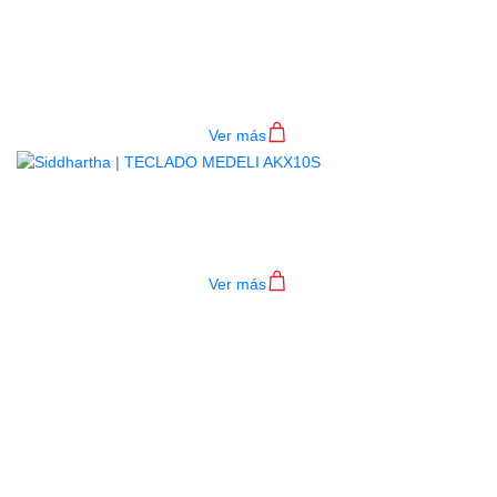
BAJO ELECTRICO DEVISER L-B3-
4P RD
$
782.000
Ver más
TECLADO MEDELI AKX10S
$
4.200.000
Ver más