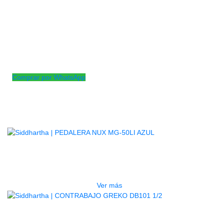
Tornillo en acero de alta calidad con terminación en cromo
Medida:
Alto. 6cm
Diámetro: 3mm
Comprar por WhatsApp
Productos
Relacionados
AGOTADO
PEDALERA NUX MG-50LI AZUL
$
1.800.000
Ver más
AGOTADO
CONTRABAJO GREKO DB101 1/2