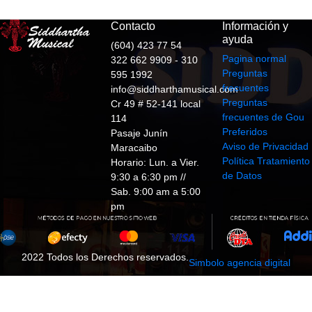
Contacto
Información y
ayuda
(604) 423 77 54
Pagina normal
322 662 9909 - 310
Preguntas
595 1992
frecuentes
info@siddharthamusical.com
Preguntas
Cr 49 # 52-141 local
frecuentes de Gou
114
Preferidos
Pasaje Junín
Aviso de Privacidad
Maracaibo
Política Tratamiento
Horario: Lun. a Vier.
de Datos
9:30 a 6:30 pm //
Sab. 9:00 am a 5:00
pm
2022 Todos los Derechos reservados.
Simbolo agencia digital