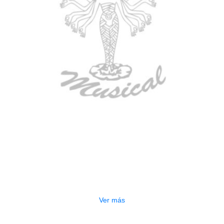
AGOTADO
GUITARRA ELECTRICA DEVISER
LG2S+GE6X (EFECTOS)
$
750.000
Ver más