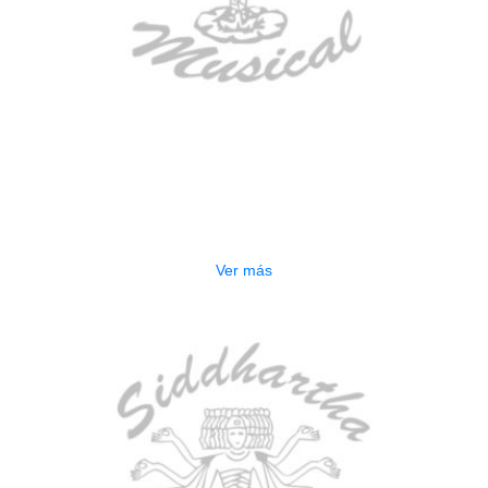
AGOTADO
ESTUCHE DURO PH-E10-F
$
277.000
Ver más