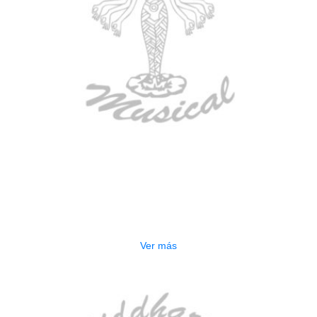
AGOTADO
ESTUCHE DURO PH-E10-LP
$
277.000
Ver más