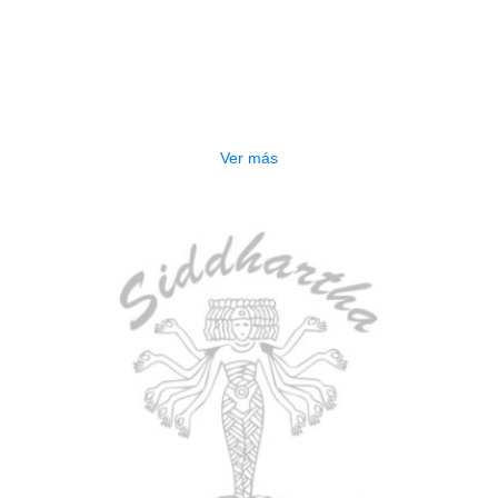
AGOTADO
TECLADO ELECTRONICO YAMAHA
PSRE583
$
2.250.000
Ver más