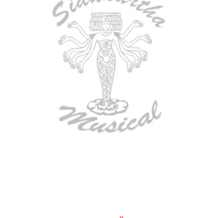
BAJO ELECTRICO DEVISER L-B3-
4P BL
$
782.000