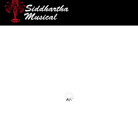
/
/
/ TIPLE ANDALUCIA CEDRO
INICIO
CUERDA
TIPLE
cuerda
TIPLE ANDALUCIA CEDRO
Ref: 30001095
$
370.000
AGOTADO
Tiple en pino ciprés de 12 cuerdas, fabricada a mano en Bucaraman