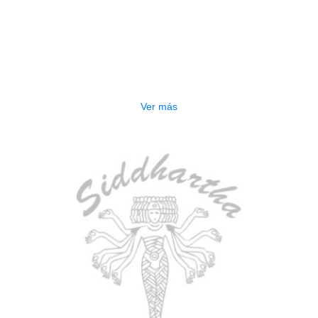
AGOTADO
ESTUCHE DURO PH-E10-S
$
277.000
Ver más