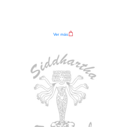
BAJO ELECTRICO DEVISER L-B3-
4P RD
$
782.000
Ver más