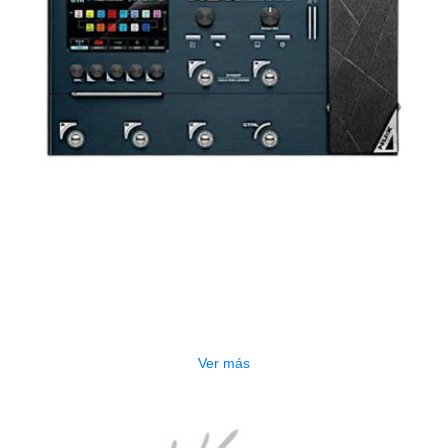
AGOTADO
PEDALERA NUX MG-50LI AZUL
$
1.800.000
Ver más