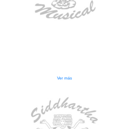
AGOTADO
BAJO ELECTRICO DEVISER L-B3-
5P BL
$
832.000
Ver más