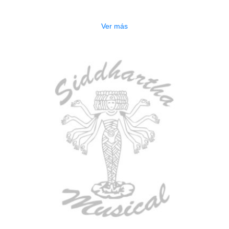
$
277.000
Ver más