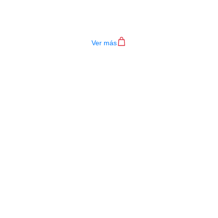
TECLADO MEDELI AKX10S
$
4.200.000
Ver más