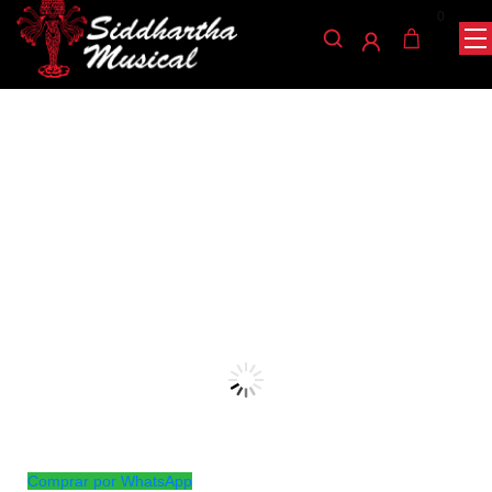
0
/
/
/ TIMBAL BOSS TBBB100SZ-145
INICIO
CUERDA
GUITARRAS
guitarras
TIMBAL BOSS TBBB100SZ-
145
Ref: 39002423
$
700.000
AGOTADO
Comprar por WhatsApp