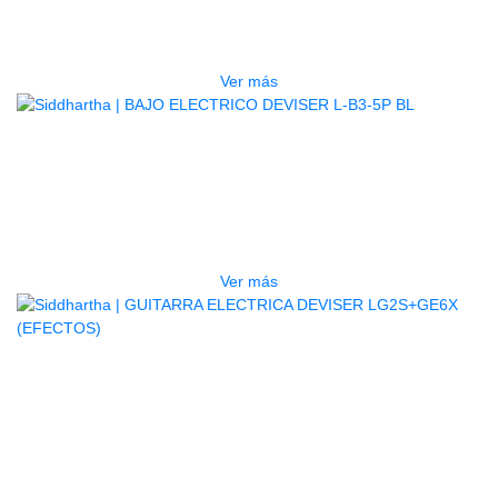
PSRE583
$
2.250.000
Ver más
AGOTADO
BAJO ELECTRICO DEVISER L-B3-
5P BL
$
832.000
Ver más
AGOTADO
GUITARRA ELECTRICA DEVISER
LG2S+GE6X (EFECTOS)
$
750.000