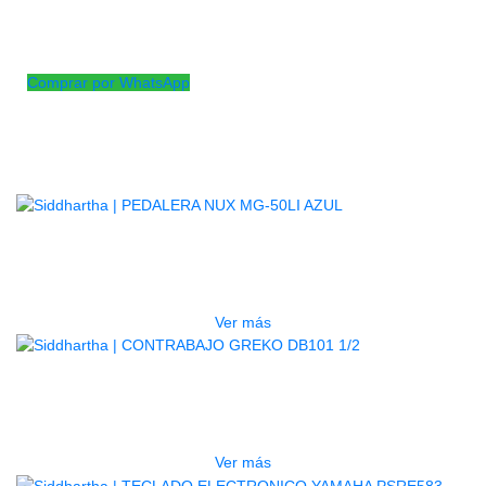
rápida y fácil
Capacidad de expansión de voz y estilo con Yamaha
Expansion Manager
Comprar por WhatsApp
Productos
Relacionados
AGOTADO
PEDALERA NUX MG-50LI AZUL
$
1.800.000
Ver más
AGOTADO
CONTRABAJO GREKO DB101 1/2
$
3.165.000
Ver más