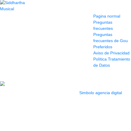
Contacto
Información y
ayuda
(604) 423 77 54
Pagina normal
322 662 9909 - 310
Preguntas
595 1992
frecuentes
info@siddharthamusical.com
Preguntas
Cr 49 # 52-141 local
frecuentes de Gou
114
Preferidos
Pasaje Junín
Aviso de Privacidad
Maracaibo
Política Tratamiento
Horario: Lun. a Vier.
de Datos
9:30 a 6:30 pm //
Sab. 9:00 am a 5:00
pm
2022 Todos los Derechos reservados.
Simbolo agencia digital