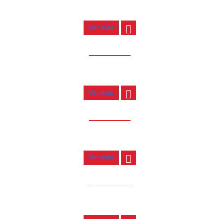
$
830.000
Ver más
AGOTADO
TECLADO MEDELI M311
$
590.000
Ver más
AGOTADO
TECLADO MEDELI A800
$
1.720.000
Ver más
AGOTADO
TECLADO MEDELI A300
$
1.290.000