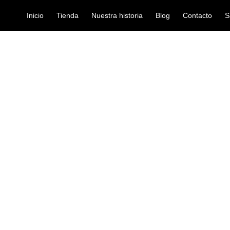
Inicio
Tienda
Nuestra historia
Blog
Contacto
S
A100
organeta
TECLADO MED
Ref: 48001068
$
920.000
El teclado Medeli A100 cuent
estilos y 120 canciones. Todo
seleccionar el sonido de tu pr
Incluso puede grabar y guarda
amigos. Además, puedes conec
acceder a diferentes program