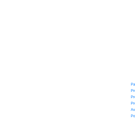
CONTACTO
I
(604) 423 77 54
Pa
322 662 9909 - 310 595 1992
Pr
info@siddharthamusical.com
Pr
Cr 49 # 52-141 local 114
Pr
Pasaje Junín Maracaibo
Av
Horario: Lun. a Vier. 9:30 a 6:30 pm // Sab. 9:00 am a 5:00 pm
Po