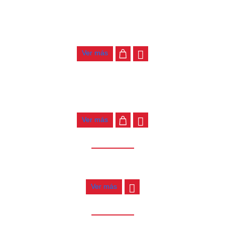
TECLADO MEDELI MK401
$
900.000
Ver más
TECLADO MEDELI AKX10
$
4.000.000
Ver más
AGOTADO
TECLADO MEDELI IK200
$
840.000
Ver más
AGOTADO
TECLADO MEDELI M221L