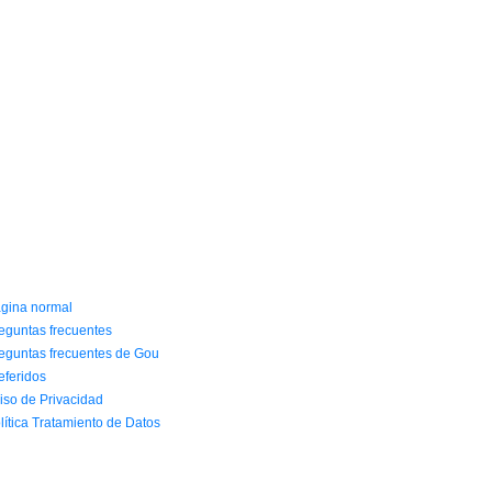
NFORMACIÓN Y AYUDA
gina normal
eguntas frecuentes
eguntas frecuentes de Gou
eferidos
iso de Privacidad
lítica Tratamiento de Datos