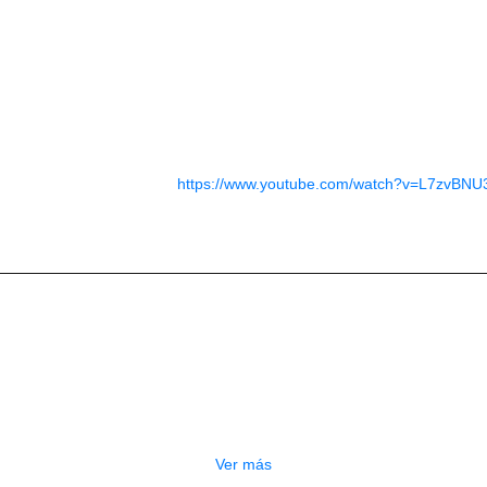
bajo y otros instrumentos populares de toda la región
356 estilos
10 W X 2
USB MIDI
Adaptador AC o baterias AA X 8
Adaptador corriente
 para descubrir su sonido:
https://www.youtube.com/watch?v=L7zvBN
Productos
Relacionados
OTADO
PEDALERA NUX MG-50LI AZUL
$
1.800.000
Ver más
GOTADO