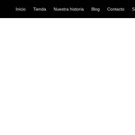
Inicio
Tienda
Nuestra historia
Blog
Contacto
S
K-50 CSA
organeta
TECLADO KO
Ref: 35005010
$
2.100.000
El teclado Korg EK-50 CSA incor
zampoña (flauta) y un charango (
También hay una quena (flauta) 
nuevos, entre los que se incluyen
instrumentos populares de toda l
Un total de 39 kits de batería/pe
kits nuevos.