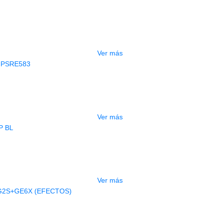
CONTRABAJO GREKO DB101 1/2
$
3.165.000
Ver más
AGOTADO
CLADO ELECTRONICO YAMAHA PSRE
$
2.250.000
Ver más
AGOTADO
BAJO ELECTRICO DEVISER L-B3-5P B
$
832.000
Ver más
AGOTADO
A ELECTRICA DEVISER LG2S+GE6X (