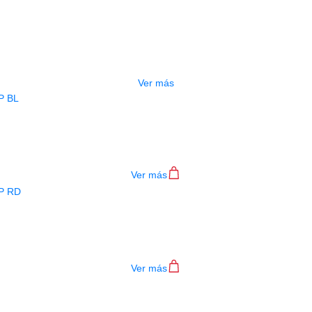
ADO
ESTUCHE DURO PH-E10-LP
$
277.000
Ver más
BAJO ELECTRICO DEVISER L-B3-4P B
$
782.000
Ver más
BAJO ELECTRICO DEVISER L-B3-4P R
$
782.000
Ver más