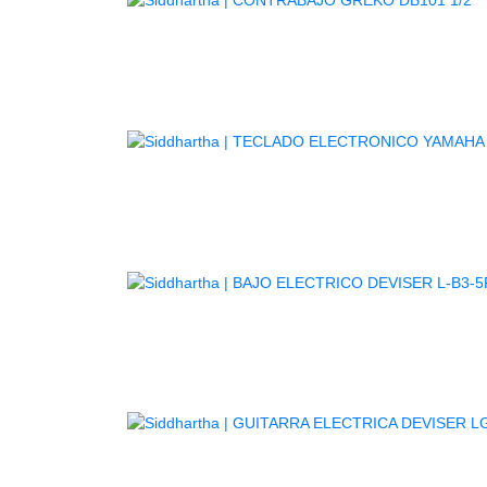
TE
GUITARR