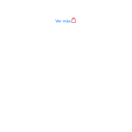
TECLADO MEDELI AKX10S
$
4.200.000
Ver más