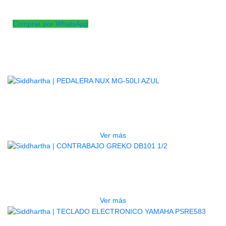
Sujetador para tornillo de bombo
Comprar por WhatsApp
Productos
Relacionados
AGOTADO
PEDALERA NUX MG-50LI AZUL
$
1.800.000
Ver más
AGOTADO
CONTRABAJO GREKO DB101 1/2
$
3.165.000
Ver más
AGOTADO