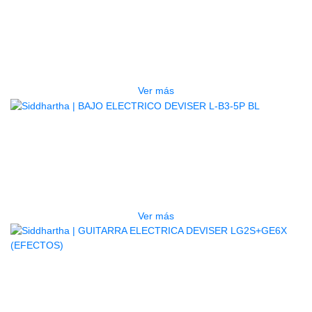
TECLADO ELECTRONICO YAMAHA
PSRE583
$
2.250.000
Ver más
AGOTADO
BAJO ELECTRICO DEVISER L-B3-
5P BL
$
832.000
Ver más
AGOTADO
GUITARRA ELECTRICA DEVISER
LG2S+GE6X (EFECTOS)