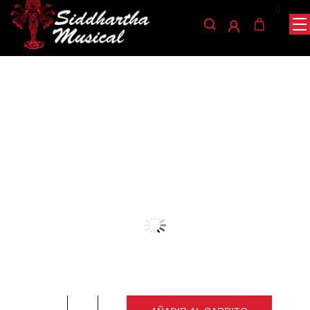
0
/
/
/ SUICHE
INICIO
ACCESORIOS
ACCESORIOS GUITARRA ELECTRICA
LES PAUL L-PL01
accesorios-guitarra-electrica
SUICHE LES PAUL L-PL01
Ref: 35004005
$
10.000
Suiche para guitarra eléctrica les paul 3 posiciones