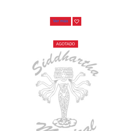
ESTUCHE DURO PH-E10-S
$
277.000
Ver más
AGOTADO