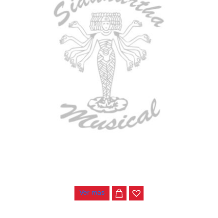
BAJO ELECTRICO DEVISER L-B3-4P RD
$
782.000
Ver más