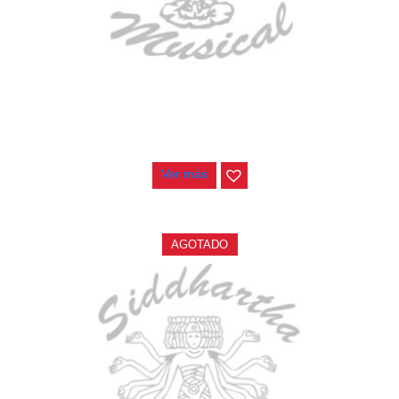
TECLADO ELECTRONICO YAMAHA PSRE583
$
2.250.000
Ver más
AGOTADO