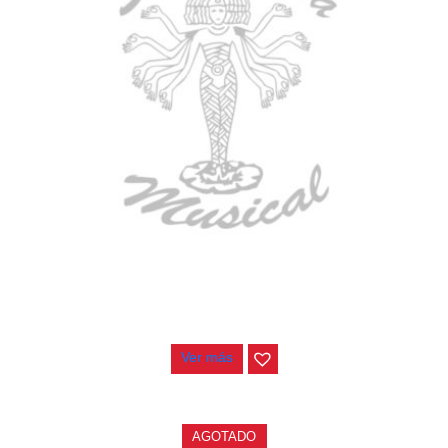
GUITARRA ELECTRICA DEVISER LG2S+GE6X (EFECTOS)
$
750.000
Ver más
AGOTADO