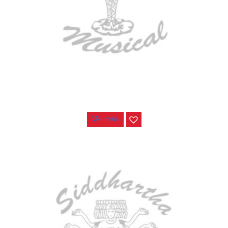
ESTUCHE DURO PH-E10-LP
$
277.000
Ver más