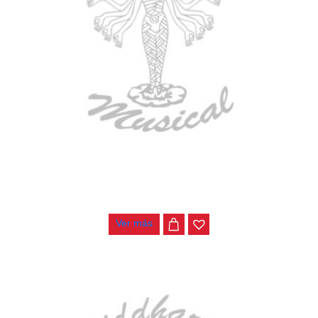
BAJO ELECTRICO DEVISER L-B3-4P BL
$
782.000
Ver más