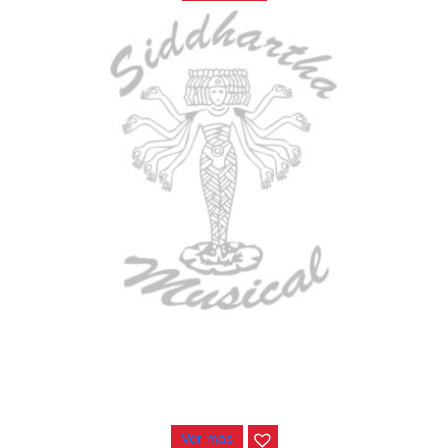
ESTUCHE DURO PH-42
$
277.000
Ver más