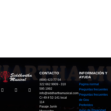
CONTACTO
INFORMACIÓN Y
AYUDA
(604) 423 77 54
322 662 9909 - 310
Pagina normal
595 1992
Preguntas frecuentes
info@siddharthamusical.com
Preguntas frecuentes
Cr 49 # 52-141 local
de Gou
114
Preferidos
Pasaje Junín
Aviso de Privacidad
Maracaibo