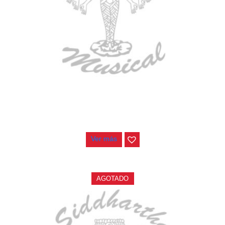
BAJO ELECTRICO DEVISER L-B3-5P BL
$
832.000
Ver más
AGOTADO