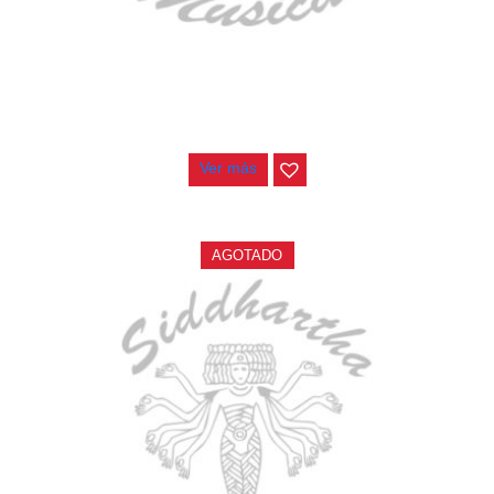
ESTUCHE DURO PH-E10-F
$
277.000
Ver más
AGOTADO