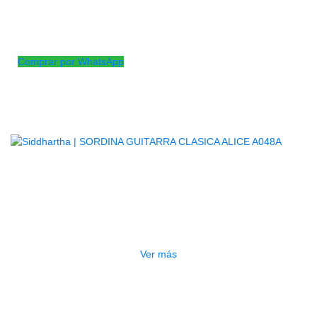
Sordina plástica para la boca de la guitarra tipo folk
Elimina fácilmente el FeddBack retroalimentado por el mic
sencilla y práctica con un gran precio.
Comprar por WhatsApp
Productos
Relacionados
AGOTADO
SORDINA GUITARRA CLASICA
ALICE A048A
$
7.000
Ver más