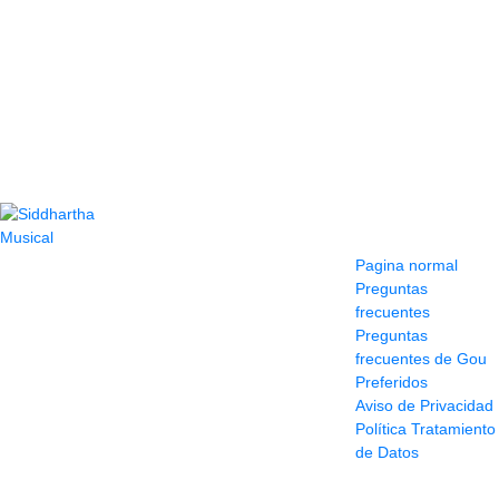
Contacto
Información y
ayuda
(604) 423 77 54
Pagina normal
322 662 9909 - 310
Preguntas
595 1992
frecuentes
info@siddharthamusical.com
Preguntas
Cr 49 # 52-141 local
frecuentes de Gou
114
Preferidos
Pasaje Junín
Aviso de Privacidad
Maracaibo
Política Tratamiento
Horario: Lun. a Vier.
de Datos
9:30 a 6:30 pm //
Sab. 9:00 am a 5:00