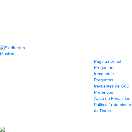
Contacto
Información y
ayuda
(604) 423 77 54
Pagina normal
322 662 9909 - 310
Preguntas
595 1992
frecuentes
info@siddharthamusical.com
Preguntas
Cr 49 # 52-141 local
frecuentes de Gou
114
Preferidos
Pasaje Junín
Aviso de Privacidad
Maracaibo
Política Tratamiento
Horario: Lun. a Vier.
de Datos
9:30 a 6:30 pm //
Sab. 9:00 am a 5:00
pm