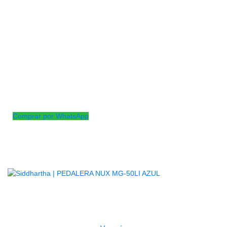
con doble cascabel, para personas de todas las edades.
Instrumento rítmico ideal para cualquier ritmo musical. Con un
sonido alegre y nítido.
• Fabricada en ABS.
• Doble cascabel.
• Agarre confortable.
• Para usarse con el pie.
Comprar por WhatsApp
Productos
Relacionados
AGOTADO
PEDALERA NUX MG-50LI AZUL
$
1.800.000