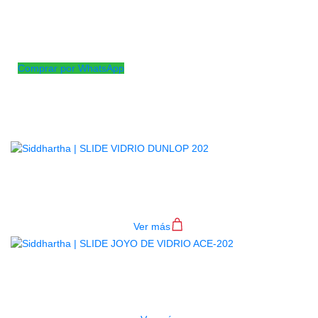
El slide de guitarra de metal JOYO produce un sonido metálico
brillante. Fabricado en metal con acabado cromado. Alto
rendimiento.
Comprar por WhatsApp
Productos
Relacionados
SLIDE VIDRIO DUNLOP 202
$
32.000
Ver más
AGOTADO
SLIDE JOYO DE VIDRIO ACE-202
$
12.000