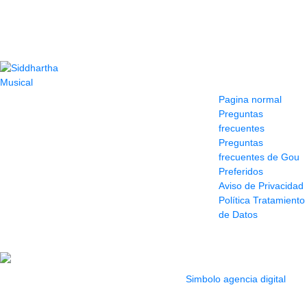
Contacto
Información y
ayuda
(604) 423 77 54
Pagina normal
322 662 9909 - 310
Preguntas
595 1992
frecuentes
info@siddharthamusical.com
Preguntas
Cr 49 # 52-141 local
frecuentes de Gou
114
Preferidos
Pasaje Junín
Aviso de Privacidad
Maracaibo
Política Tratamiento
Horario: Lun. a Vier.
de Datos
9:30 a 6:30 pm //
Sab. 9:00 am a 5:00
pm
2022 Todos los Derechos reservados.
Simbolo agencia digital