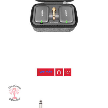
SISTEMA DE MONITOREO NUX B-7PSM
$
640.000
Ver más