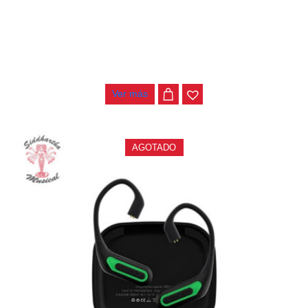
SISTEMA DE MONITOREO DIGITAL UHF WPM-300
$
620.000
Ver más
AGOTADO