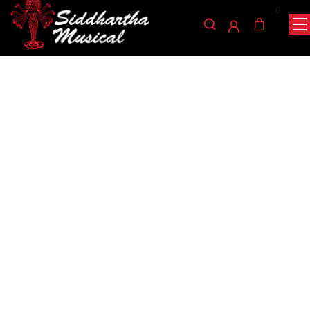
0
/
/
/ SISTEMA DE MONITOREO NUX B-7PRO
INICIO
AUDIO
IN-EAR
in-ear
SISTEMA DE MONITOREO
NUX B-7PRO
Ref: 35001541
$
1.270.000