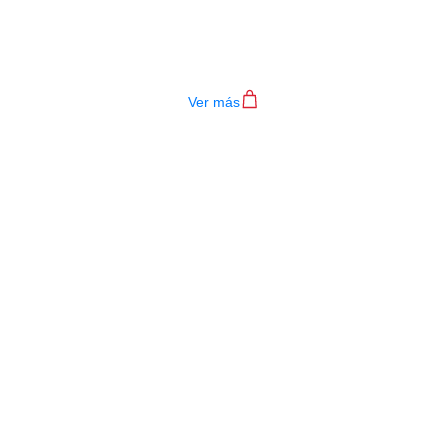
TECLADO MEDELI AKX10S
$
4.200.000
Ver más