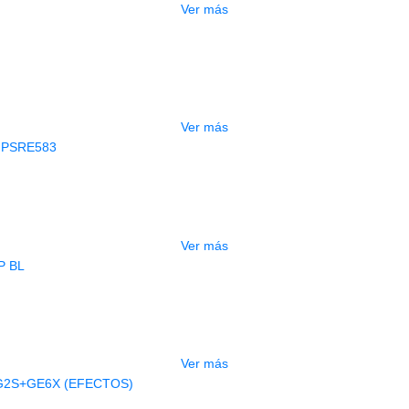
Ver más
GOTADO
CONTRABAJO GREKO DB101 1/2
$
3.165.000
Ver más
AGOTADO
CLADO ELECTRONICO YAMAHA PSRE
$
2.250.000
Ver más
AGOTADO
BAJO ELECTRICO DEVISER L-B3-5P B
$
832.000
Ver más
AGOTADO