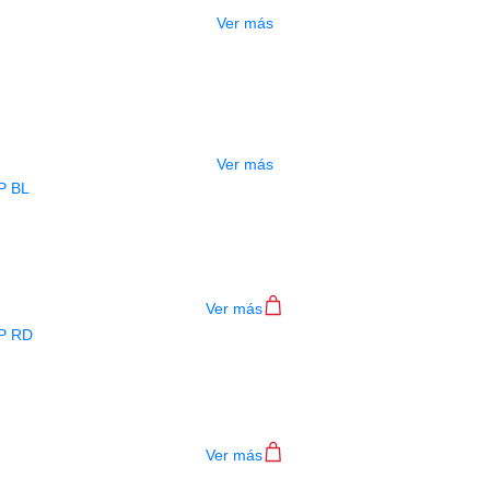
Ver más
ADO
ESTUCHE DURO PH-E10-LP
$
277.000
Ver más
BAJO ELECTRICO DEVISER L-B3-4P B
$
782.000
Ver más
BAJO ELECTRICO DEVISER L-B3-4P R
$
782.000
Ver más