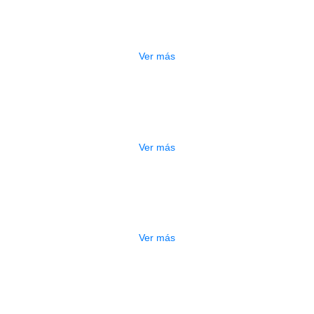
A ELECTRICA DEVISER LG2S+GE6X (
$
750.000
Ver más
ESTUCHE DURO PH-42
$
277.000
Ver más
DO
ESTUCHE DURO PH-E10-S
$
277.000
Ver más
DO
ESTUCHE DURO PH-E10-F
$
277.000