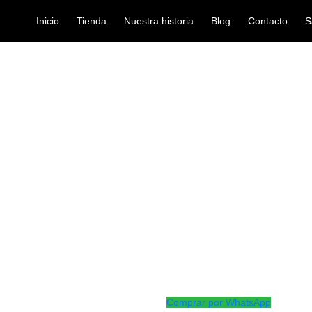
Inicio
Tienda
Nuestra historia
Blog
Contacto
S
LLA HAMILTON TECLADO KB-505K
accesorios-para-teclad
SILLA HAMIL
505K
Ref: 42002165
$
124.000
Silla para teclado, asiento acol
otorgar comodidad al músico. Alt
diseño plegable para fácil transp
Comprar por WhatsApp