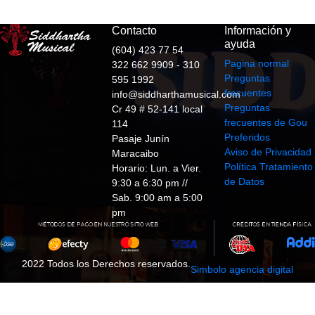
Contacto
Información y
ayuda
(604) 423 77 54
Pagina normal
322 662 9909 - 310
Preguntas
595 1992
frecuentes
info@siddharthamusical.com
Preguntas
Cr 49 # 52-141 local
frecuentes de Gou
114
Preferidos
Pasaje Junín
Aviso de Privacidad
Maracaibo
Política Tratamiento
Horario: Lun. a Vier.
de Datos
9:30 a 6:30 pm //
Sab. 9:00 am a 5:00
pm
2022 Todos los Derechos reservados.
Simbolo agencia digital