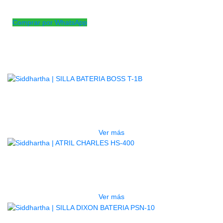
estabilidad.
Comprar por WhatsApp
Productos
Relacionados
AGOTADO
SILLA BATERIA BOSS T-1B
$
145.000
Ver más
AGOTADO
ATRIL CHARLES HS-400
$
195.000
Ver más
AGOTADO