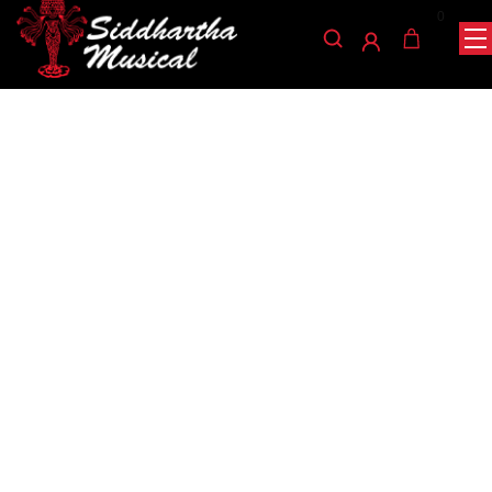
0
/
/
/ SILLA BATERIA DT-200
INICIO
PERCUSIÓN
SILLAS BATERIA
sillas-bateria
SILLA BATERIA DT-200
Ref: 42003480
$
86.000
AGOTADO
Silla para bateria metalica con acieno redondo, espuma
y de alta caliad.
Graduable en altura y patas en goma para mejor