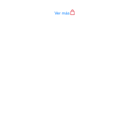
$
4.200.000
Ver más