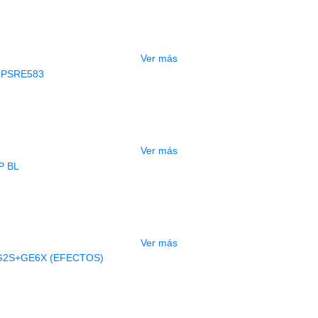
CONTRABAJO GREKO DB101 1/2
$
3.165.000
Ver más
AGOTADO
CLADO ELECTRONICO YAMAHA PSRE
$
2.250.000
Ver más
AGOTADO
BAJO ELECTRICO DEVISER L-B3-5P B
$
832.000
Ver más
AGOTADO
A ELECTRICA DEVISER LG2S+GE6X (
$
750.000