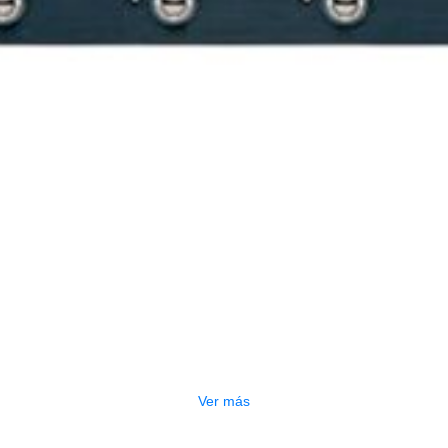
PEDALERA NUX MG-50LI AZUL
$
1.800.000
Ver más
GOTADO