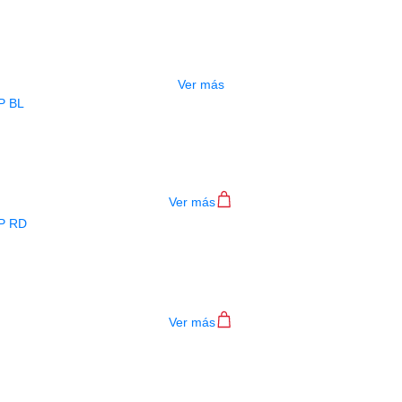
ESTUCHE DURO PH-E10-LP
$
277.000
Ver más
BAJO ELECTRICO DEVISER L-B3-4P B
$
782.000
Ver más
BAJO ELECTRICO DEVISER L-B3-4P R
$
782.000
Ver más
TECLADO MEDELI AKX10S