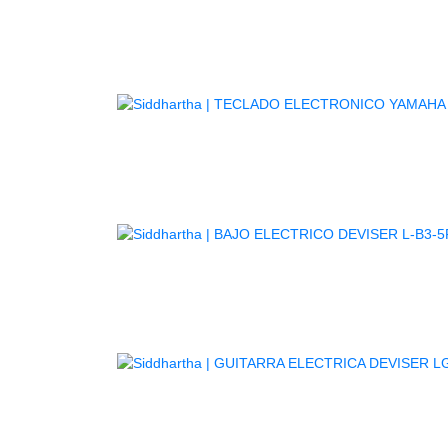
TE
GUITARR