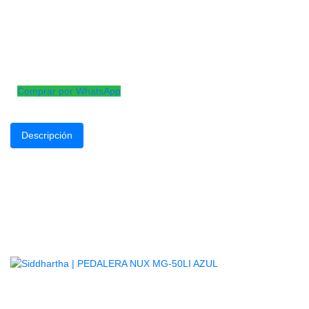
AGOTADO
requinto de estudio, de diseño clásico y sonoridad agradable,
ideal para quienes quieren aprender a tocar en un instrumento
económico y de buena calidad
Comprar por WhatsApp
Descripción
TAPA, AROS, FONDO Y MASTIL: Cedro
DIAPASON Y PUENTE: Pardillo
CLAVIJERO: Metálico
BOQUILLA: Adhesiva
Productos
Relacionados
AGOTADO
PEDALERA NUX MG-50LI AZUL