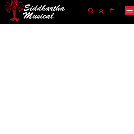
0
/
/
/ REQUINTO ELECTRO/ACUSTICO
INICIO
CUERDA
REQUINTO
BERNAL
requinto
REQUINTO
ELECTRO/ACUSTICO
BERNAL
Ref: 30001285
$
480.000