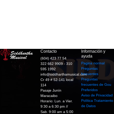
Contacto
Información y
ayuda
(604) 423 77 54
Pagina normal
322 662 9909 - 310
Preguntas
595 1992
frecuentes
info@siddharthamusical.com
Preguntas
Cr 49 # 52-141 local
frecuentes de Gou
114
Preferidos
Pasaje Junín
Aviso de Privacidad
Maracaibo
Política Tratamiento
Horario: Lun. a Vier.
de Datos
9:30 a 6:30 pm //
Sab. 9:00 am a 5:00