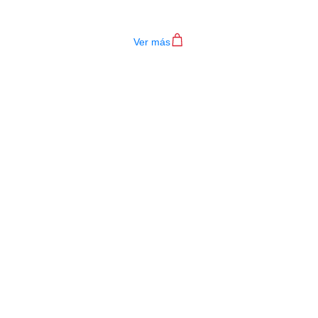
$
4.200.000
Ver más