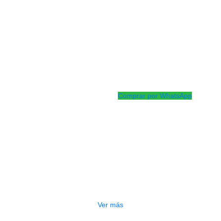
masa
Cabeza lateral
Estándar
resonante
aros
aro de ac
Acabado de herrajes
Plata sat
Lanzamiento de
Estilo flip
trampa
Extremo de caja
Estándar
Comprar por WhatsApp
Productos
Relacionados
OTADO
PEDALERA NUX MG-50LI AZUL
$
1.800.000
Ver más
GOTADO