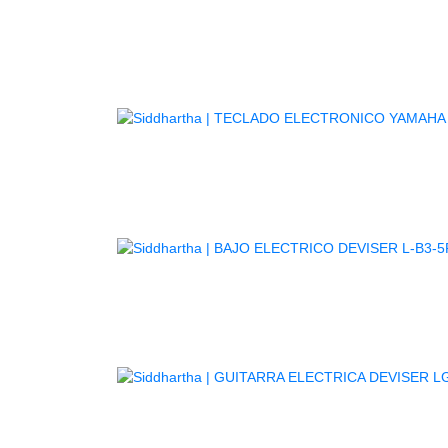
TE
GUITARR