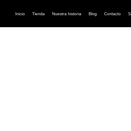
Inicio
Tienda
Nuestra historia
Blog
Contacto
S
 DIXON PDSCL354MA
redoblantes
REDOBLANTE
PDSCL354MA
Ref: 37001395
$
610.000
N º de Modelo
PDSCL35
Tamaño
3.5″ x 14″
Caparazón
Casco de 
Acabado de carcasa
Ápice de
Cabeza del lado de la
Evans G1 