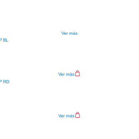
ESTUCHE DURO PH-E10-LP
$
277.000
Ver más
BAJO ELECTRICO DEVISER L-B3-4P B
$
782.000
Ver más
BAJO ELECTRICO DEVISER L-B3-4P R
$
782.000
Ver más
TECLADO MEDELI AKX10S