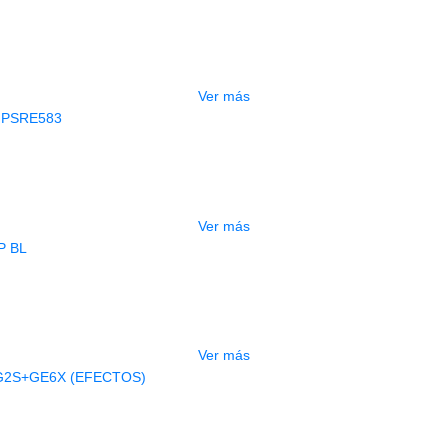
CONTRABAJO GREKO DB101 1/2
$
3.165.000
Ver más
AGOTADO
CLADO ELECTRONICO YAMAHA PSRE
$
2.250.000
Ver más
AGOTADO
BAJO ELECTRICO DEVISER L-B3-5P B
$
832.000
Ver más
AGOTADO
A ELECTRICA DEVISER LG2S+GE6X (