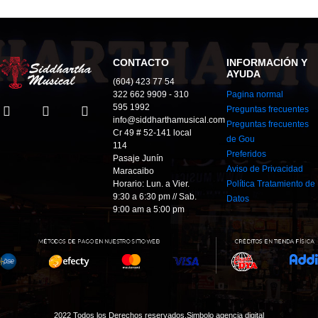
CONTACTO
INFORMACIÓN Y
AYUDA
(604) 423 77 54
322 662 9909 - 310
Pagina normal
595 1992
Preguntas frecuentes
info@siddharthamusical.com
Preguntas frecuentes
Cr 49 # 52-141 local
de Gou
114
Preferidos
Pasaje Junín
Aviso de Privacidad
Maracaibo
Horario: Lun. a Vier.
Política Tratamiento de
9:30 a 6:30 pm // Sab.
Datos
9:00 am a 5:00 pm
2022 Todos los Derechos reservados.
Simbolo agencia digital