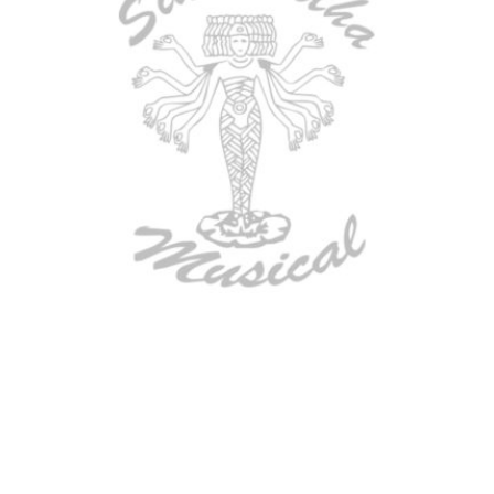
AGOTADO
TECLADO ELECTRONICO YAMAHA
PSRE583
$
2.250.000