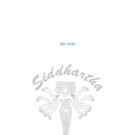
AGOTADO
BAJO ELECTRICO DEVISER L-B3-
5P BL
$
832.000
Ver más