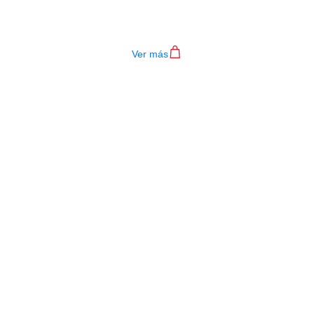
TECLADO MEDELI AKX10S
$
4.200.000
Ver más