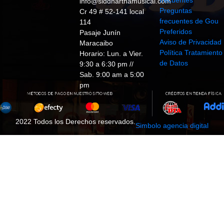
info@siddharthamusical.com
Preguntas
Cr 49 # 52-141 local
frecuentes de Gou
114
Preferidos
Pasaje Junín
Aviso de Privacidad
Maracaibo
Política Tratamiento
Horario: Lun. a Vier.
de Datos
9:30 a 6:30 pm //
Sab. 9:00 am a 5:00
pm
2022 Todos los Derechos reservados.
Simbolo agencia digital