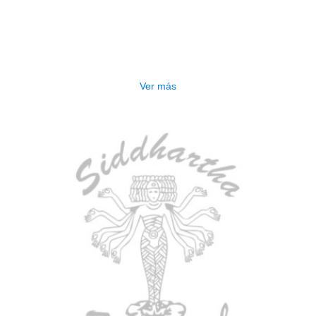
AGOTADO
ESTUCHE DURO PH-E10-F
$
277.000
Ver más