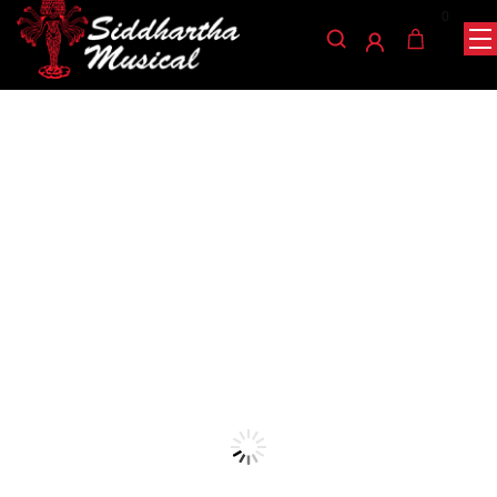
0
/
/
/ REDOBLANTE BOSS METAL
INICIO
CUERDA
GUITARRAS
PICCOLO SD-806 BK
guitarras
REDOBLANTE BOSS
METAL PICCOLO SD-806
BK
Ref: 37001051
$
196.000