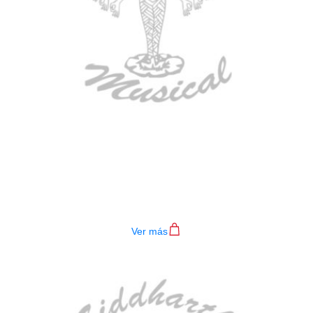
BAJO ELECTRICO DEVISER L-B3-
4P BL
$
782.000
Ver más