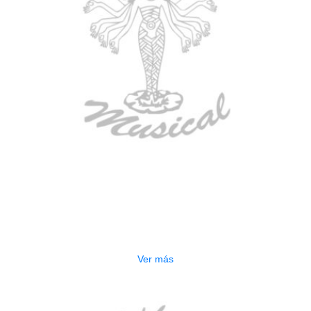
AGOTADO
ESTUCHE DURO PH-42
$
277.000
Ver más