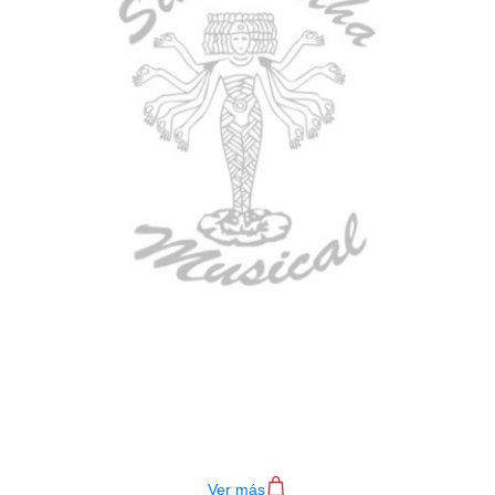
BAJO ELECTRICO DEVISER L-B3-
4P RD
$
782.000
Ver más