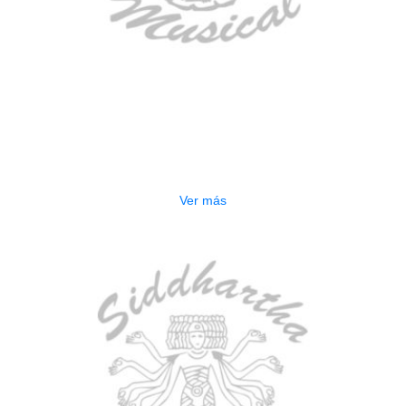
AGOTADO
ESTUCHE DURO PH-E10-LP
$
277.000
Ver más