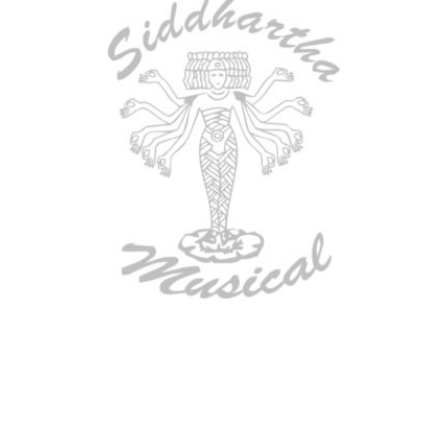
AGOTADO
ESTUCHE DURO PH-E10-S
$
277.000