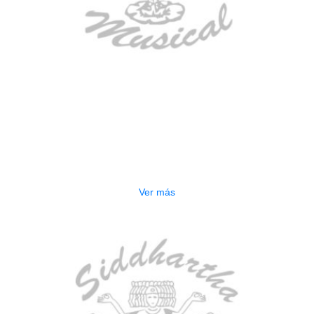
AGOTADO
GUITARRA ELECTRICA DEVISER
LG2S+GE6X (EFECTOS)
$
750.000
Ver más