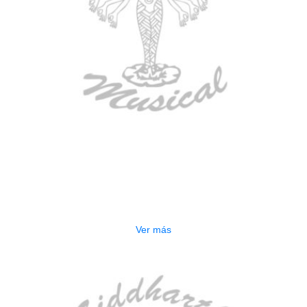
AGOTADO
CONTRABAJO GREKO DB101 1/2
$
3.165.000
Ver más