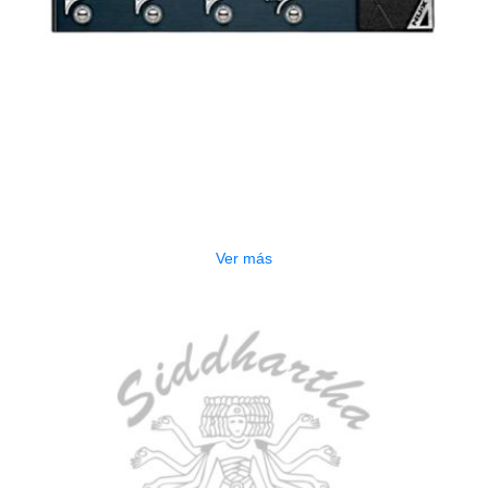
AGOTADO
PEDALERA NUX MG-50LI AZUL
$
1.800.000
Ver más