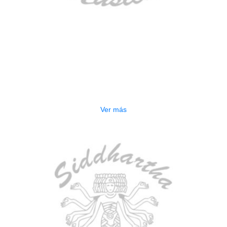
AGOTADO
GUITARRA ELECTRICA DEVISER
LG2S+GE6X (EFECTOS)
$
750.000
Ver más