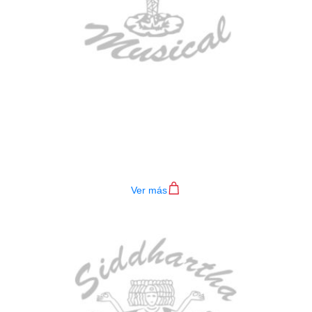
BAJO ELECTRICO DEVISER L-B3-
4P BL
$
782.000
Ver más