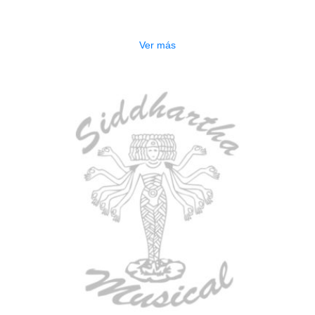
$
277.000
Ver más