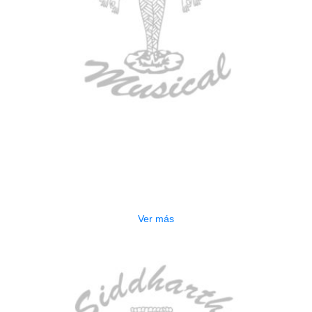
AGOTADO
ESTUCHE DURO PH-42
$
277.000
Ver más