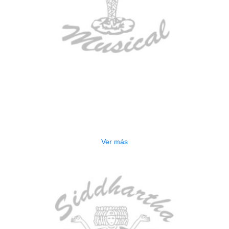
AGOTADO
CONTRABAJO GREKO DB101 1/2
$
3.165.000
Ver más