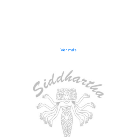
AGOTADO
ESTUCHE DURO PH-E10-LP
$
277.000
Ver más