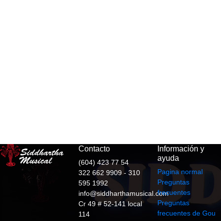
Contacto
Información y
ayuda
(604) 423 77 54
Pagina normal
322 662 9909 - 310
Preguntas
595 1992
frecuentes
info@siddharthamusical.com
Preguntas
Cr 49 # 52-141 local
frecuentes de Gou
114