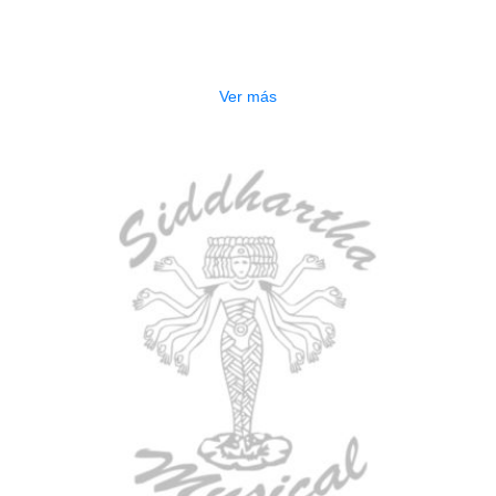
5P BL
$
832.000
Ver más