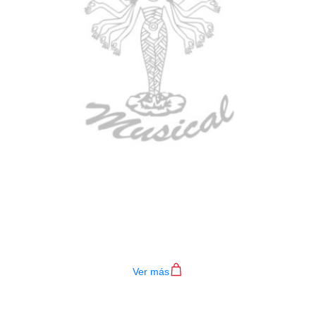
BAJO ELECTRICO DEVISER L-B3-
4P RD
$
782.000
Ver más