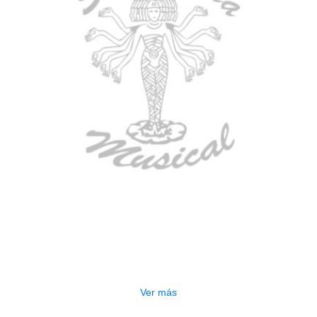
AGOTADO
ESTUCHE DURO PH-E10-S
$
277.000
Ver más