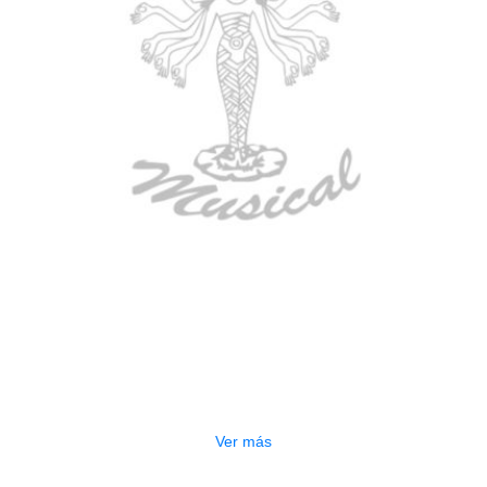
AGOTADO
TECLADO ELECTRONICO YAMAHA
PSRE583
$
2.250.000
Ver más