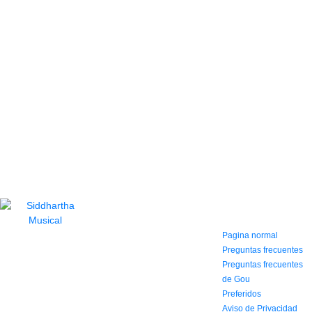
CONTACTO
INFORMACIÓN Y
AYUDA
(604) 423 77 54
322 662 9909 - 310
Pagina normal
595 1992
Preguntas frecuentes
info@siddharthamusical.com
Preguntas frecuentes
Cr 49 # 52-141 local
de Gou
114
Preferidos
Pasaje Junín
Aviso de Privacidad
Maracaibo