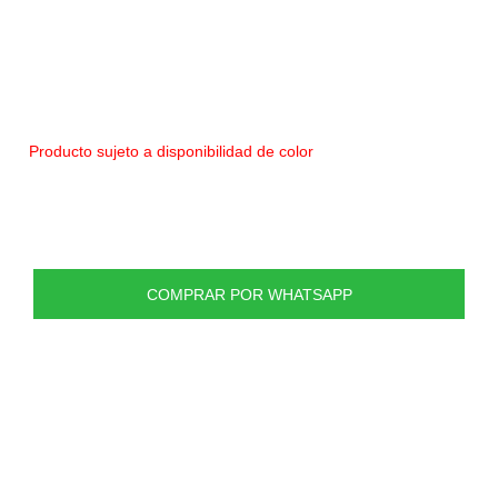
Rebobinador de cuerdas para Instrumentos de cuerda
Rebobinador manual
Colores variados
Ajuste para clavija de guitarra y bajo
Producto sujeto a disponibilidad de color
COMPRAR POR WHATSAPP
PRODUCTOS