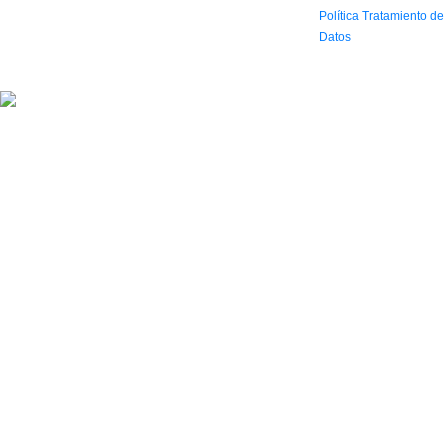
Horario: Lun. a Vier.
Política Tratamiento de
9:30 a 6:30 pm // Sab.
Datos
9:00 am a 5:00 pm
2022 Todos los Derechos reservados.
Simbolo agencia digital