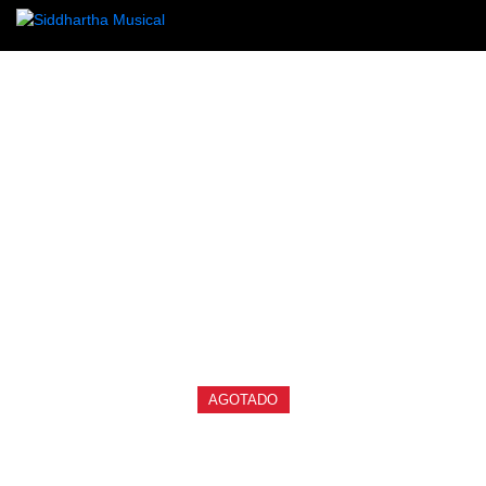
/
/
INICIO
ACCESORIOS
ACCESORIOS PARA INSTRUMENTOS DE
/ REBOBINADOR ALICE A009A-G
CUERDA
accesorios
REBOBINADOR ALICE
A009A-G
Ref: 31001215
$
2.000
AGOTADO