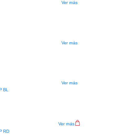
Ver más
DO
ESTUCHE DURO PH-E10-F
$
277.000
Ver más
ADO
ESTUCHE DURO PH-E10-LP
$
277.000
Ver más
BAJO ELECTRICO DEVISER L-B3-4P B
$
782.000
Ver más