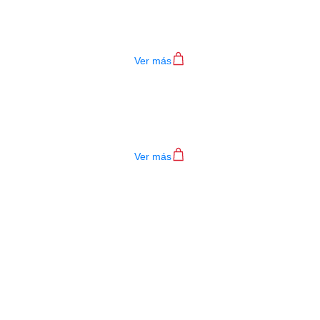
BAJO ELECTRICO DEVISER L-B3-4P R
$
782.000
Ver más
TECLADO MEDELI AKX10S
$
4.200.000
Ver más