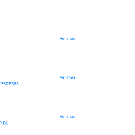
OTADO
PEDALERA NUX MG-50LI AZUL
$
1.800.000
Ver más
GOTADO
CONTRABAJO GREKO DB101 1/2
$
3.165.000
Ver más
AGOTADO
CLADO ELECTRONICO YAMAHA PSRE
$
2.250.000
Ver más
AGOTADO