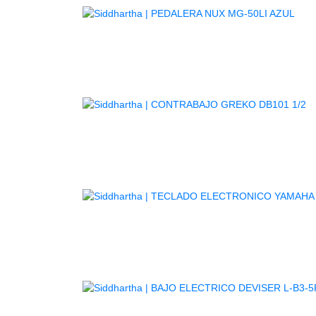
AG
A
TE