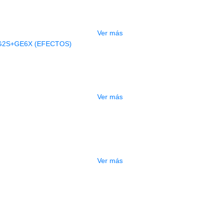
BAJO ELECTRICO DEVISER L-B3-5P B
$
832.000
Ver más
AGOTADO
A ELECTRICA DEVISER LG2S+GE6X (
$
750.000
Ver más
ESTUCHE DURO PH-42
$
277.000
Ver más
DO
ESTUCHE DURO PH-E10-S
$
277.000