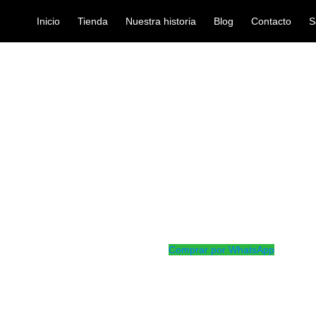
Inicio
Tienda
Nuestra historia
Blog
Contacto
S
ENTE VIOLIN VBR201 3/4
accesorios-para-violin
PUENTE VIOL
Ref: 30006020
$
0
Puente para violín 3/4
Comprar por WhatsApp
Productos
Relacionados