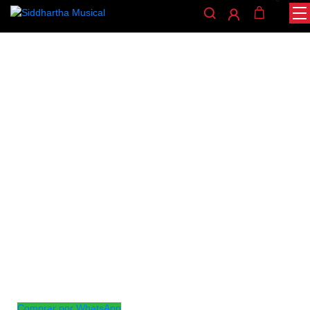
/
/
/ PUENTE BAJO
INICIO
ACCESORIOS
ACCESORIOS PARA BAJO
BB503-BK
accesorios-para-bajo
PUENTE BAJO BB503-BK
Ref: 35001792
$
49.000
AGOTADO
Puente para bajo electrico 4 cuerdas negro
Comprar por WhatsApp