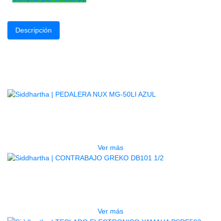
Descripción
Fabricado en metal de alta calidad
Terminacion negro.
Productos
Relacionados
AGOTADO
PEDALERA NUX MG-50LI AZUL
$
1.800.000
Ver más
AGOTADO
CONTRABAJO GREKO DB101 1/2
$
3.165.000
Ver más