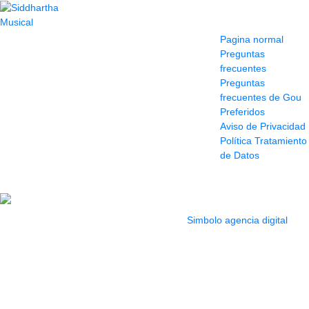
Contacto
Información y
ayuda
(604) 423 77 54
Pagina normal
322 662 9909 - 310
Preguntas
595 1992
frecuentes
info@siddharthamusical.com
Preguntas
Cr 49 # 52-141 local
frecuentes de Gou
114
Preferidos
Pasaje Junín
Aviso de Privacidad
Maracaibo
Política Tratamiento
Horario: Lun. a Vier.
de Datos
9:30 a 6:30 pm //
Sab. 9:00 am a 5:00
pm
2022 Todos los Derechos reservados.
Simbolo agencia digital