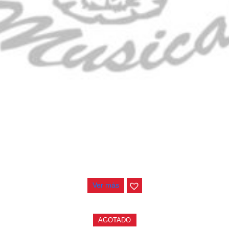
CONTRABAJO GREKO DB101 1/2
$
3.165.000
Ver más
AGOTADO