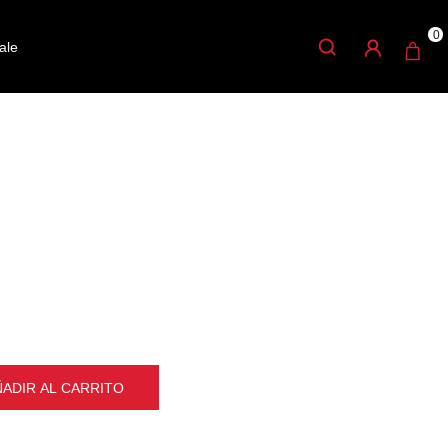
0
ale
TRO PUSH B250K
 electrica y
ÑADIR AL CARRITO