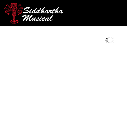
/
/
/ POTENCI
INICIO
ACCESORIOS
POTENCIOMETROS