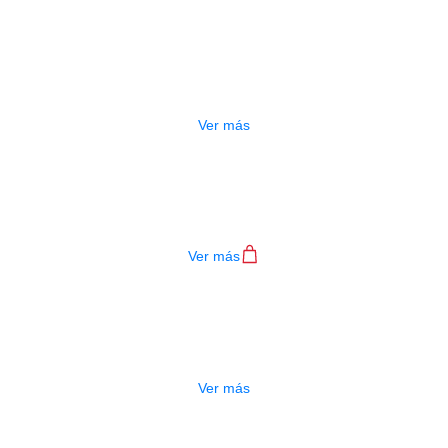
JACK PIN AG-JK01
$
21.000
Ver más
CONTROL BLANCO PN-S1T
$
2.600
Ver más
ADO
CONTROL BLANCO PN-S1V
$
2.600
Ver más