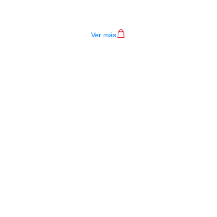
JACK ELECTRICA EG-MP05
$
2.500
Ver más