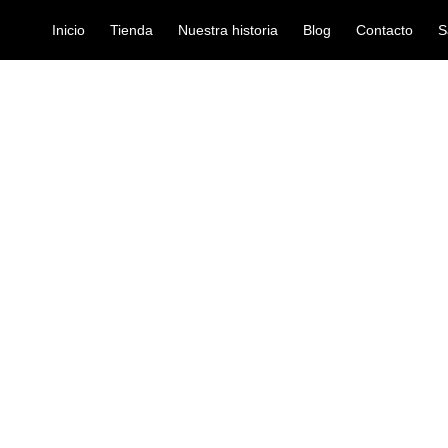
Inicio
Tienda
Nuestra historia
Blog
Contacto
S
/ PLATINA PORTA JACK STRATOCASTER JP003
RICA
accesorios-guitarra-elec
PLATINA POR
STRATOCAST
Ref: 35001197
$
3.600
Porta Jack.
Tipo Stratocaster.
Color Cromado.
Modelo JP003
Marca Queen.