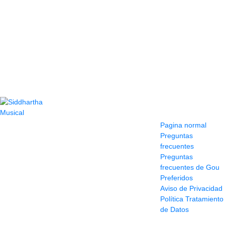
Contacto
Información y
ayuda
(604) 423 77 54
Pagina normal
322 662 9909 - 310
Preguntas
595 1992
frecuentes
info@siddharthamusical.com
Preguntas
Cr 49 # 52-141 local
frecuentes de Gou
114
Preferidos
Pasaje Junín
Aviso de Privacidad
Maracaibo
Política Tratamiento
Horario: Lun. a Vier.
de Datos
9:30 a 6:30 pm //
Sab. 9:00 am a 5:00