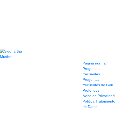
Contacto
Información y
ayuda
(604) 423 77 54
Pagina normal
322 662 9909 - 310
Preguntas
595 1992
frecuentes
info@siddharthamusical.com
Preguntas
Cr 49 # 52-141 local
frecuentes de Gou
114
Preferidos
Pasaje Junín
Aviso de Privacidad
Maracaibo
Política Tratamiento
Horario: Lun. a Vier.
de Datos
9:30 a 6:30 pm //
Sab. 9:00 am a 5:00