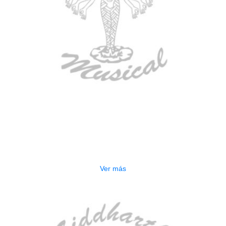
AGOTADO
ESTUCHE DURO PH-E10-LP
$
277.000
Ver más