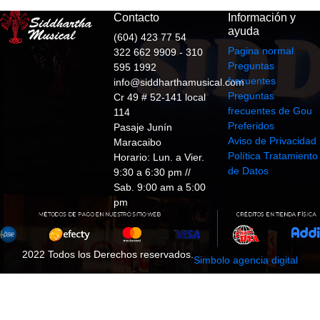
Contacto
Información y
ayuda
(604) 423 77 54
Pagina normal
322 662 9909 - 310
Preguntas
595 1992
frecuentes
info@siddharthamusical.com
Preguntas
Cr 49 # 52-141 local
frecuentes de Gou
114
Preferidos
Pasaje Junín
Aviso de Privacidad
Maracaibo
Política Tratamiento
Horario: Lun. a Vier.
de Datos
9:30 a 6:30 pm //
Sab. 9:00 am a 5:00
pm
2022 Todos los Derechos reservados.
Simbolo agencia digital