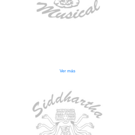
AGOTADO
ESTUCHE DURO PH-E10-F
$
277.000
Ver más