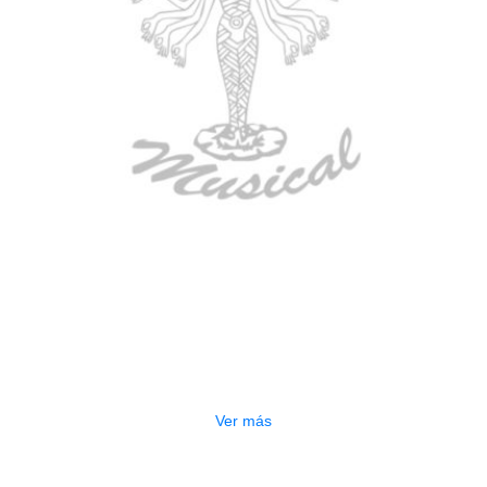
AGOTADO
GUITARRA ELECTRICA DEVISER
LG2S+GE6X (EFECTOS)
$
750.000
Ver más