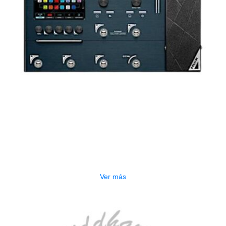
AGOTADO
PEDALERA NUX MG-50LI AZUL
$
1.800.000
Ver más