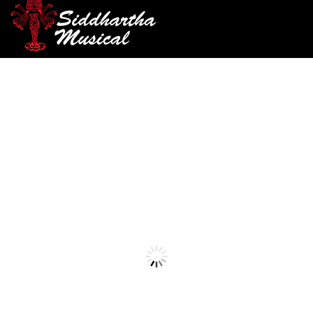
/
/
/ PEDAL JOYO R-05
INICIO
PEDALES
PEDALES ANÁLOGOS
MAXIMUM
pedales-analogos
PEDAL JOYO R-05
MAXIMUM
Ref: 49003340
$
345.000
Pedal drive y boost para guitarra electrica