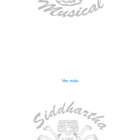
AGOTADO
BAJO ELECTRICO DEVISER L-B3-
5P BL
$
832.000
Ver más