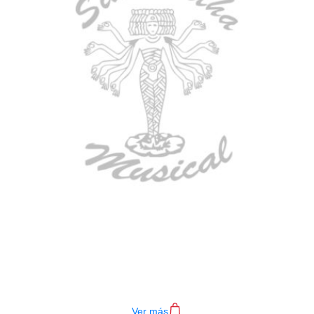
BAJO ELECTRICO DEVISER L-B3-
4P BL
$
782.000
Ver más