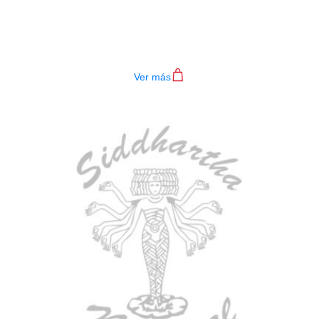
BAJO ELECTRICO DEVISER L-B3-
4P RD
$
782.000
Ver más