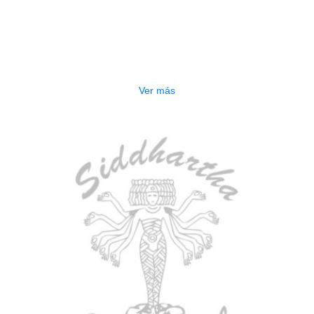
TECLADO ELECTRONICO YAMAHA
PSRE583
$
2.250.000
Ver más