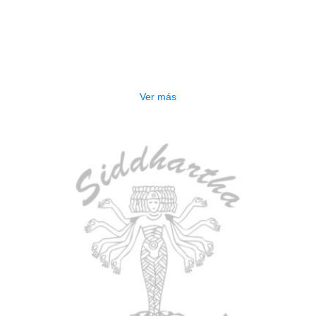
AGOTADO
ESTUCHE DURO PH-E10-S
$
277.000
Ver más