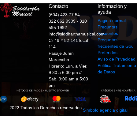
Contacto
Información y
ayuda
(604) 423 77 54
Pagina normal
322 662 9909 - 310
Preguntas
595 1992
frecuentes
info@siddharthamusical.com
Preguntas
Cr 49 # 52-141 local
frecuentes de Gou
114
Preferidos
Pasaje Junín
Aviso de Privacidad
Maracaibo
Política Tratamiento
Horario: Lun. a Vier.
de Datos
9:30 a 6:30 pm //
Sab. 9:00 am a 5:00
pm
2022 Todos los Derechos reservados.
Simbolo agencia digital