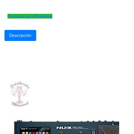
Pedal compresor y overdirve para guitarra
electrica
Comprar por WhatsApp
Descripción
El Compdriver es un pedal de firma de Josde Castro.Este pedal 
cambiar la posici del compresor (antes o despu de la sobremarcha),
de Jose, lo que hace que el tono s
Productos
Relacionados