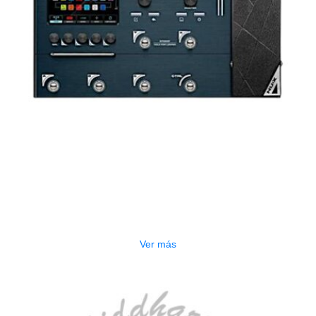
AGOTADO
PEDALERA NUX MG-50LI AZUL
$
1.800.000
Ver más