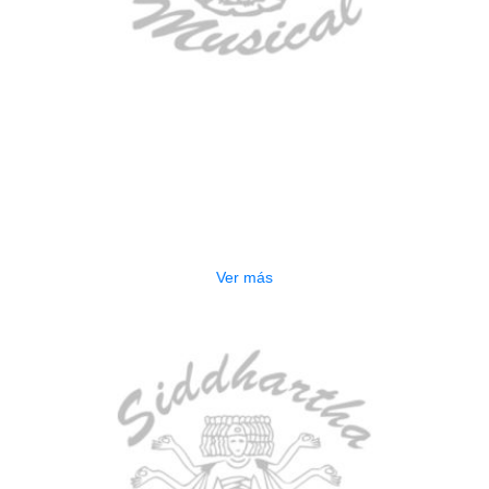
AGOTADO
BAJO ELECTRICO DEVISER L-B3-
5P BL
$
832.000
Ver más