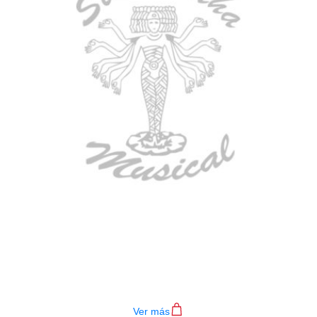
BAJO ELECTRICO DEVISER L-B3-
4P BL
$
782.000
Ver más