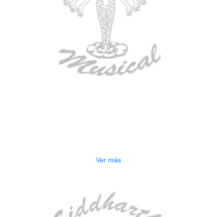
AGOTADO
ESTUCHE DURO PH-E10-LP
$
277.000
Ver más