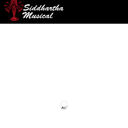
/
/
/ PEDAL JOYO
INICIO
PEDALES
PEDALES ANÁLOGOS
COMPDRIVER D-JDC
pedales-analogos
PEDAL JOYO
COMPDRIVER D-JDC
Ref: 49003625
$
207.000
AGOTADO