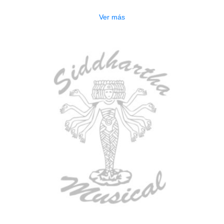
$
277.000
Ver más