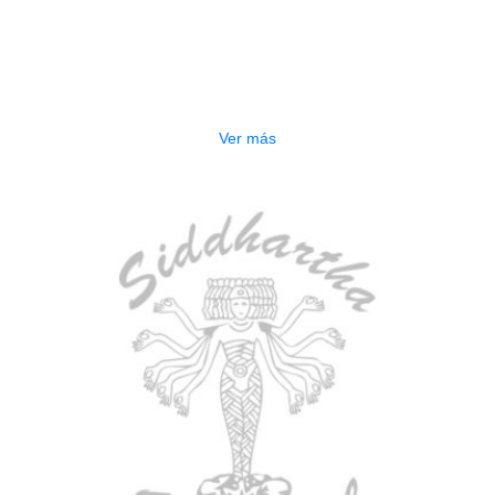
TECLADO ELECTRONICO YAMAHA
PSRE583
$
2.250.000
Ver más