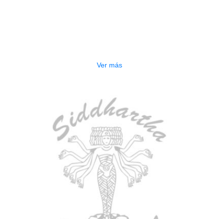
AGOTADO
ESTUCHE DURO PH-E10-S
$
277.000
Ver más