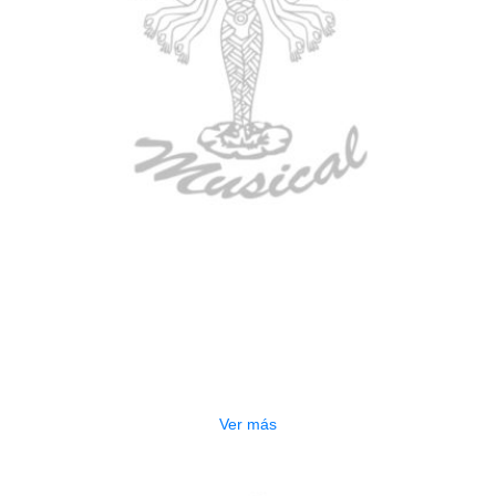
AGOTADO
GUITARRA ELECTRICA DEVISER
LG2S+GE6X (EFECTOS)
$
750.000
Ver más