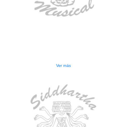
AGOTADO
ESTUCHE DURO PH-E10-F
$
277.000
Ver más