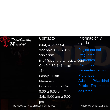
Contacto
Información y
ayuda
(604) 423 77 54
Pagina normal
322 662 9909 - 310
Preguntas
595 1992
frecuentes
info@siddharthamusical.com
Preguntas
Cr 49 # 52-141 local
frecuentes de Gou
114
Preferidos
Pasaje Junín
Aviso de Privacidad
Maracaibo
Política Tratamiento
Horario: Lun. a Vier.
de Datos
9:30 a 6:30 pm //
Sab. 9:00 am a 5:00
pm