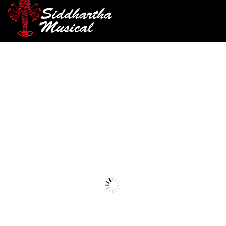
/
/
/ PEDAL JOYO AC TONE
INICIO
PEDALES
PEDALES ANÁLOGOS
JF-13
pedales-analogos
PEDAL JOYO AC TONE JF-
13
Ref: 35006530
$
207.000
Nuestro pedal de AC Tone reproduce el sonido