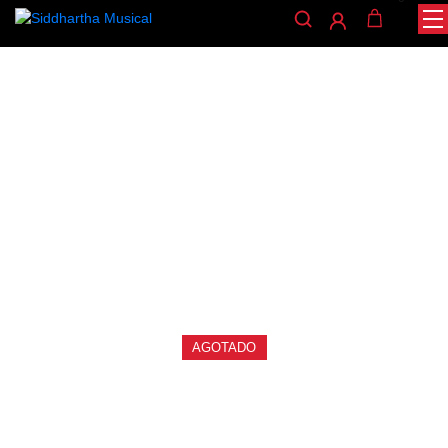
/
/
/ PEDAL BOARD GUITTO GPB-01
INICIO
CUERDA
GUITARRAS
guitarras
PEDAL BOARD GUITTO
GPB-01
Ref: 49003515
$
375.000
AGOTADO