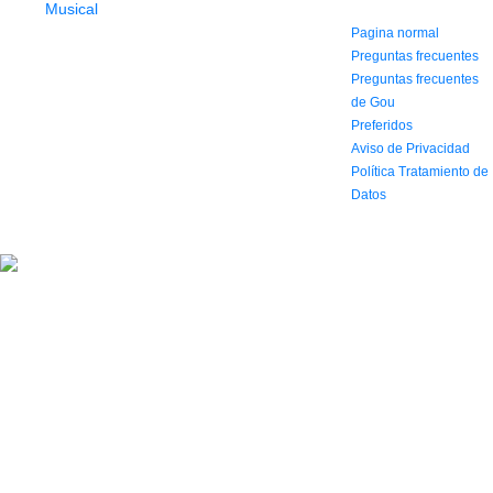
AYUDA
(604) 423 77 54
322 662 9909 - 310
Pagina normal
595 1992
Preguntas frecuentes
info@siddharthamusical.com
Preguntas frecuentes
Cr 49 # 52-141 local
de Gou
114
Preferidos
Pasaje Junín
Aviso de Privacidad
Maracaibo
Horario: Lun. a Vier.
Política Tratamiento de
9:30 a 6:30 pm // Sab.
Datos
9:00 am a 5:00 pm
2022 Todos los Derechos reservados.
Simbolo agencia digital