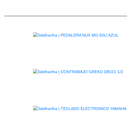
AG
A
TE