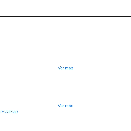
Productos
Relacionados
OTADO
PEDALERA NUX MG-50LI AZUL
$
1.800.000
Ver más
GOTADO
CONTRABAJO GREKO DB101 1/2
$
3.165.000
Ver más
AGOTADO
CLADO ELECTRONICO YAMAHA PSRE