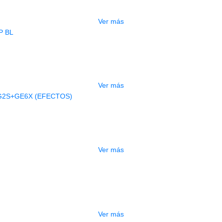
$
2.250.000
Ver más
AGOTADO
BAJO ELECTRICO DEVISER L-B3-5P B
$
832.000
Ver más
AGOTADO
A ELECTRICA DEVISER LG2S+GE6X (
$
750.000
Ver más
ESTUCHE DURO PH-42
$
277.000
Ver más