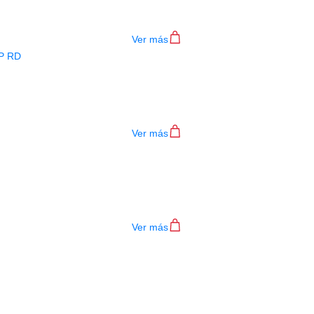
$
782.000
Ver más
BAJO ELECTRICO DEVISER L-B3-4P R
$
782.000
Ver más
TECLADO MEDELI AKX10S
$
4.200.000
Ver más