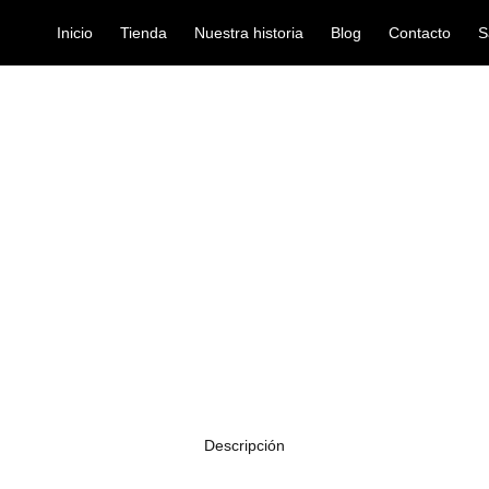
Inicio
Tienda
Nuestra historia
Blog
Contacto
S
TAS BOMBO BATERIA X-47 (PAR)
accesorios-y-repuestos
PATAS BOMBO
Ref: 42002975
Patas genericas para bateria
Descripción
Con terminación en cromo y altura graduable