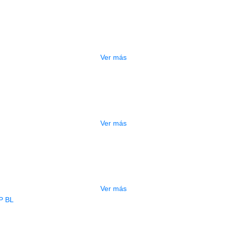
DO
ESTUCHE DURO PH-E10-S
$
277.000
Ver más
DO
ESTUCHE DURO PH-E10-F
$
277.000
Ver más
ADO
ESTUCHE DURO PH-E10-LP
$
277.000
Ver más
BAJO ELECTRICO DEVISER L-B3-4P B