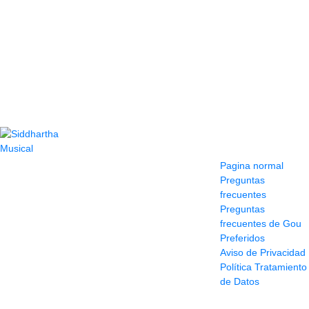
Contacto
Información y
ayuda
(604) 423 77 54
Pagina normal
322 662 9909 - 310
Preguntas
595 1992
frecuentes
info@siddharthamusical.com
Preguntas
Cr 49 # 52-141 local
frecuentes de Gou
114
Preferidos
Pasaje Junín
Aviso de Privacidad
Maracaibo
Política Tratamiento
Horario: Lun. a Vier.
de Datos
9:30 a 6:30 pm //
Sab. 9:00 am a 5:00