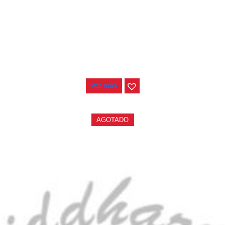
CONTRABAJO GREKO DB101 1/2
$
3.165.000
Ver más
AGOTADO