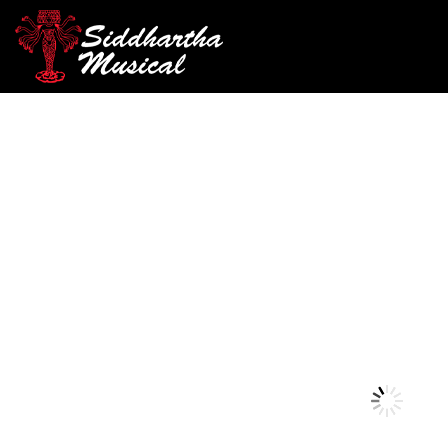
/
/
/ PANDERETA AF
INICIO
PERCUSIÓN
PANDERETAS