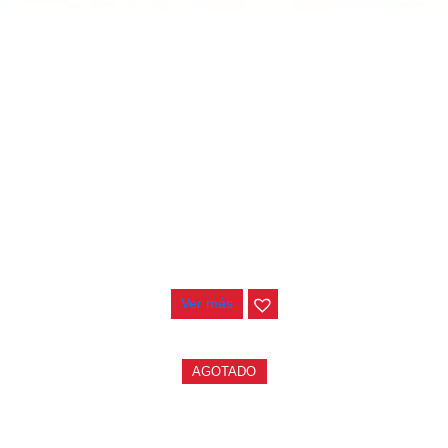
PEDALERA NUX MG-50LI AZUL
$
1.800.000
Ver más
AGOTADO