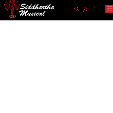
0
/
/
/ PAJUELA JIM DUNLOP NYLON
INICIO
ACCESORIOS
PAJUELAS
4432 (CAJA)
pajuelas
PAJUELA JIM DUNLOP
NYLON 4432 (CAJA)
Ref: 35001070
$
1.500