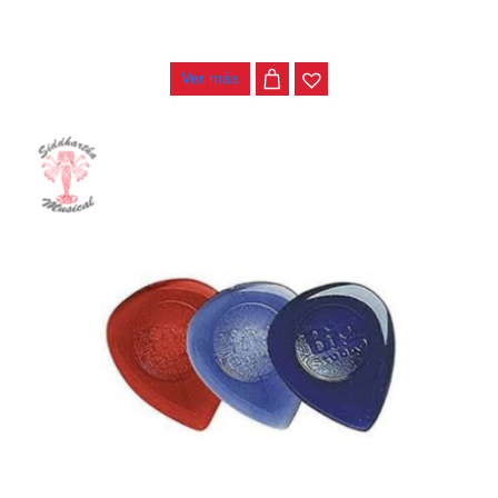
PAJUELA ALICE AP100-G
$
300
Ver más