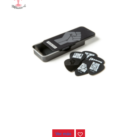
PAJUELA JIM DUNLOP BLMT04 BLACK LIVES
$
42.000
Ver más