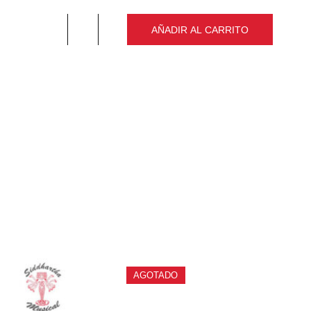
remove
add
AÑADIR AL CARRITO
Cantidad
PRODUCTOS
RELACIONADOS
AGOTADO