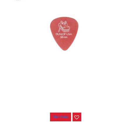
PAJUELA JIM DUNLOP GATOR .58
$
1.800
Ver más