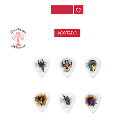
$
2.500
Ver más
AGOTADO