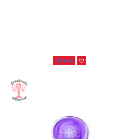
PAJUELA JIM DUNLOP DIRTY DONNY .60
$
4.100
Ver más