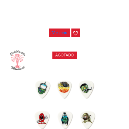
PAJUELA JIM DUNLOP FORBES BL100P
$
4.200
Ver más
AGOTADO