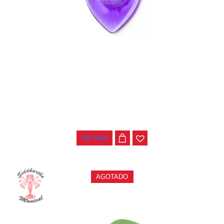
PAJUELA JIM DUNLOP BIG STUBBY 475P 2.0
$
3.000
Ver más
AGOTADO