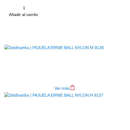
Cantidad
remove
add
Añadir al carrito
Productos
Relacionados
PAJUELA ERNIE BALL NYLON M
9136
$
1.400
Ver más
PAJUELA ERNIE BALL NYLON H
9137
$
1.400