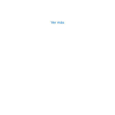
PAJUELA ERNIE BALL 9336
$
7.000
Ver más