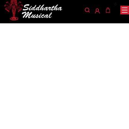
0
/
/
/ PAJUELA ERNIE BALL
INICIO
ACCESORIOS
PAJUELAS
EVERLAST (1.5) 9195
pajuelas
PAJUELA ERNIE BALL
EVERLAST (1.5) 9195
Ref: 35008222
$
2.200
Resistente al desgaste hechas con Delrin calibre 1.50 mm.