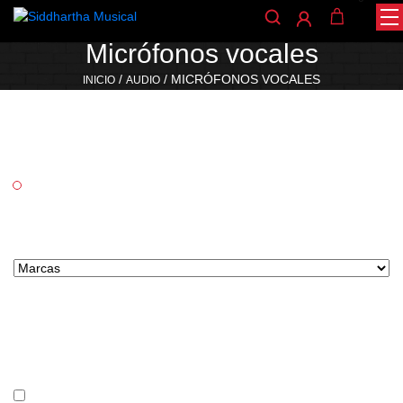
Micrófonos vocales
/
/ MICRÓFONOS VOCALES
INICIO
AUDIO
Categorías
Audio
Marcas tipo select
Precio
En stock