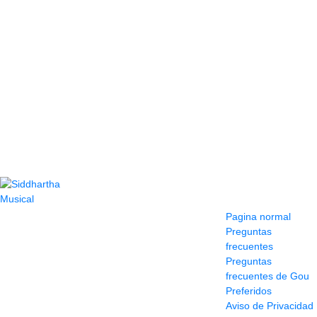
Contacto
Información y
ayuda
(604) 423 77 54
Pagina normal
322 662 9909 - 310
Preguntas
595 1992
frecuentes
info@siddharthamusical.com
Preguntas
Cr 49 # 52-141 local
frecuentes de Gou
114
Preferidos
Pasaje Junín
Aviso de Privacidad
Maracaibo