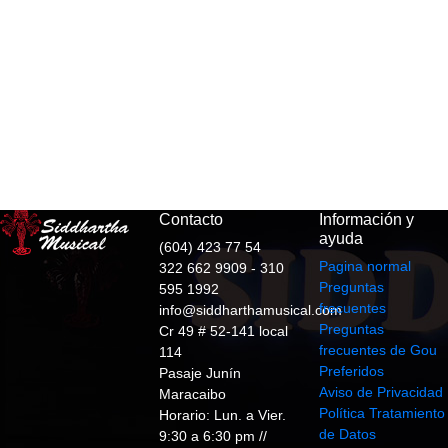
Contacto
Información y
ayuda
(604) 423 77 54
Pagina normal
322 662 9909 - 310
Preguntas
595 1992
frecuentes
info@siddharthamusical.com
Preguntas
Cr 49 # 52-141 local
frecuentes de Gou
114
Preferidos
Pasaje Junín
Aviso de Privacidad
Maracaibo
Política Tratamiento
Horario: Lun. a Vier.
de Datos
9:30 a 6:30 pm //