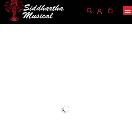
0
/
/
INICIO
AUDIO
MICROFONOS INALAMBRICOS
/ MICROFONO KIMAFUN SAXO KM-CX306-3
INSTRUMENTOS
microfonos-inalambricos-instrumentos
MICROFONO KIMAFUN
SAXO KM-CX306-3
Ref: 49003596
$
630.000
Rango de frecuencia: 760-790 mHz