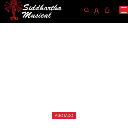
0
/
/
/ MICROFONO
INICIO
AUDIO
MICROFONOS VOCALES
INALAMBRICO SHURE BLX24/PG58-J10
microfonos-inalambricos-vocales
MICROFONO
INALAMBRICO SHURE
BLX24/PG58-J10
Ref: 35004502
$
1.400.000
AGOTADO