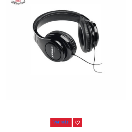
AUDIFONOS SHURE SR240A
$
290.000
Ver más