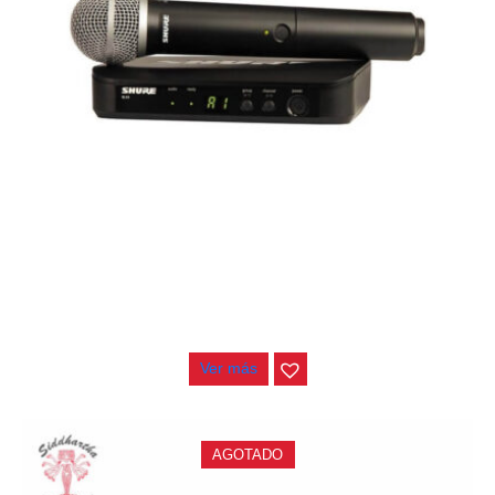
MICROFONO INALAMBRICO SHURE BLX24/PG58-H9
$
1.730.000
Ver más
AGOTADO