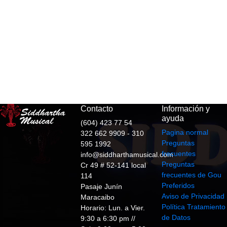
Contacto
Información y
ayuda
(604) 423 77 54
Pagina normal
322 662 9909 - 310
Preguntas
595 1992
frecuentes
info@siddharthamusical.com
Preguntas
Cr 49 # 52-141 local
frecuentes de Gou
114
Preferidos
Pasaje Junín
Aviso de Privacidad
Maracaibo
Política Tratamiento
Horario: Lun. a Vier.
de Datos
9:30 a 6:30 pm //