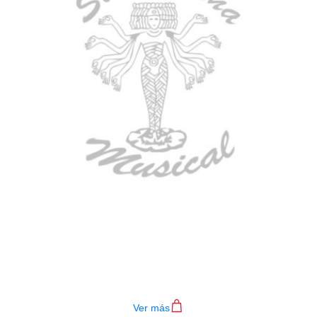
BAJO ELECTRICO DEVISER L-B3-
4P BL
$
782.000
Ver más