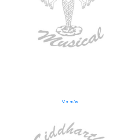
AGOTADO
ESTUCHE DURO PH-E10-LP
$
277.000
Ver más