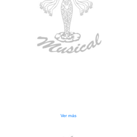
AGOTADO
GUITARRA ELECTRICA DEVISER
LG2S+GE6X (EFECTOS)
$
750.000
Ver más