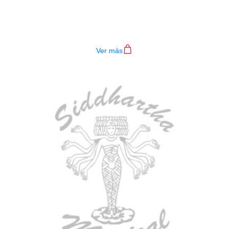
BAJO ELECTRICO DEVISER L-B3-
4P RD
$
782.000
Ver más