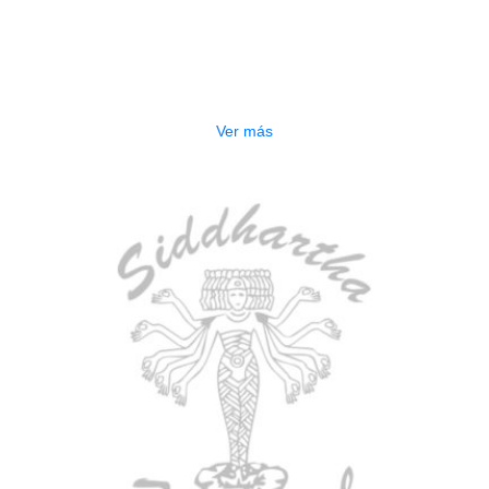
TECLADO ELECTRONICO YAMAHA
PSRE583
$
2.250.000
Ver más