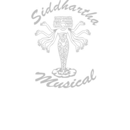
AGOTADO
ESTUCHE DURO PH-42
$
277.000