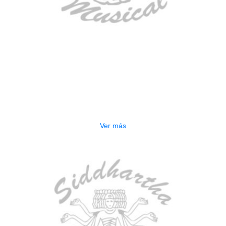
AGOTADO
BAJO ELECTRICO DEVISER L-B3-
5P BL
$
832.000
Ver más