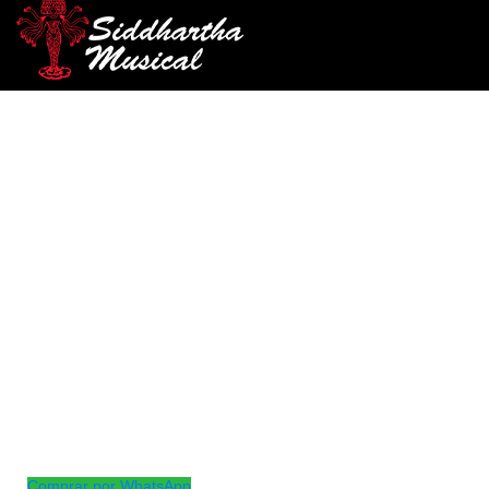
/
/
/ MICROFONO FZONE
INICIO
AUDIO
MICROFONOS VOCALES
KM-03
microfonos-vocales-audio
MICROFONO FZONE KM-03
Ref: 49003080
$
30.000
AGOTADO
Microfono para movil
Comprar por WhatsApp