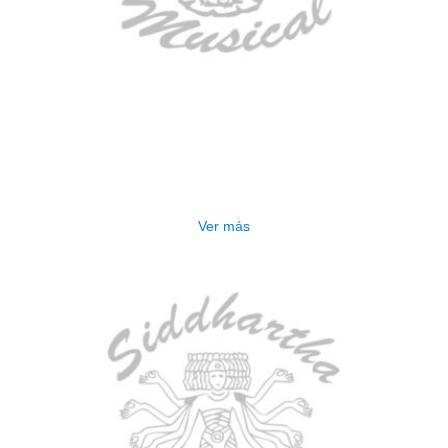
AGOTADO
ESTUCHE DURO PH-E10-F
$
277.000
Ver más