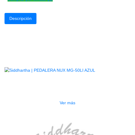
Descripción
MICRÓFONO 
Micrófono de lavalier o de solapa con connector mini-jack
El Fzone KM-03 incorpora un auricu
Mejora la calidad
Productos
Relacionados
AGOTADO
PEDALERA NUX MG-50LI AZUL
$
1.800.000
Ver más