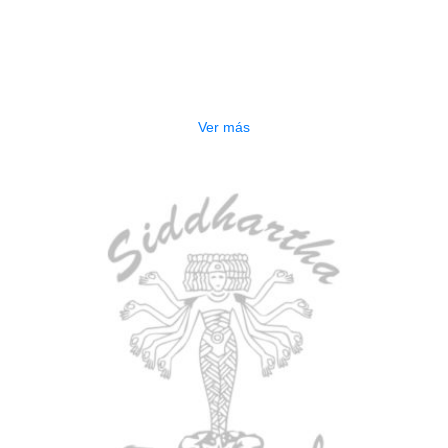
AGOTADO
ESTUCHE DURO PH-E10-S
$
277.000
Ver más