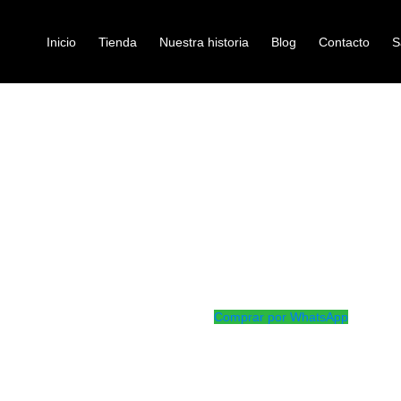
Inicio
Tienda
Nuestra historia
Blog
Contacto
S
O FZONE K-03
microfonos-vocales-aud
MICROFONO 
Ref: 46001415
$
15.500
Microfono lavalier para celular
Comprar por WhatsApp