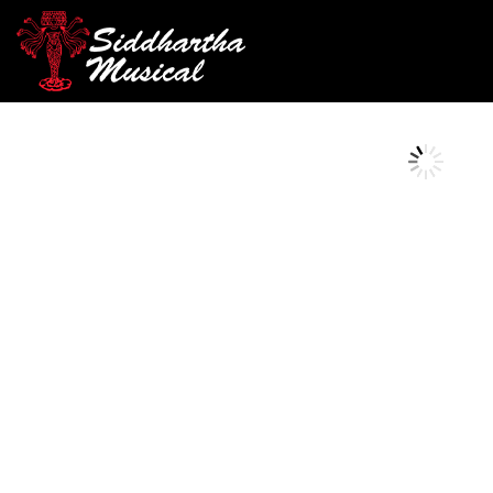
/
/
/ MICROFON
INICIO
AUDIO
MICROFONOS VOCALES
AGOTADO