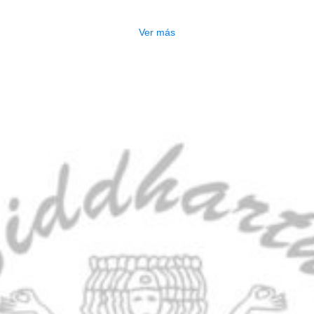
$
1.800.000
Ver más