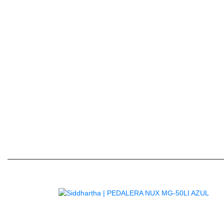
El conector trrs de 3,5 mm se adapta a la mayorí
iphone (2007) a iphone 6s (2015)), la m
AG