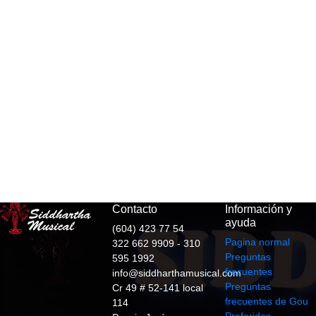
Contacto
Información y
ayuda
(604) 423 77 54
Pagina normal
322 662 9909 - 310
Preguntas
595 1992
frecuentes
info@siddharthamusical.com
Preguntas
Cr 49 # 52-141 local
frecuentes de Gou
114
Preferidos