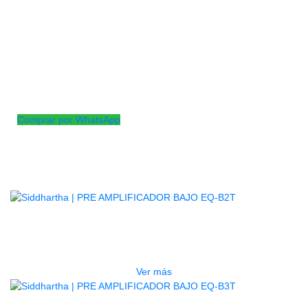
BELCAT se dedica principalmente a altavoces,
pastillas, efectores y una variedad de productos de
desarrollo
propio que tienen derechos de patente y diversas
certificaciones de calidad y seguridad. Es un socio
accesorio
designado por una empresa de marca famosa.
Comprar por WhatsApp
Productos
Relacionados
AGOTADO
PRE AMPLIFICADOR BAJO EQ-B2T
$
46.000
Ver más
AGOTADO