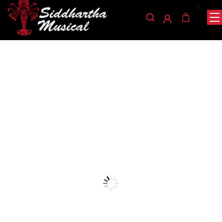
0
/
/
/ MICROFONO
INICIO
AUDIO
MICRÓFONOS PARA INSTRUMENTOS
BELCAT GUITARRA PRENER-PM
microfonos-para-instrumentos
MICROFONO BELCAT
GUITARRA PRENER-PM
Ref: 35001370
$
167.000
AGOTADO