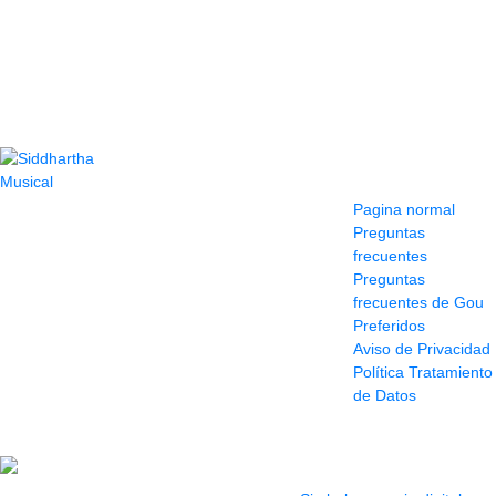
Contacto
Información y
ayuda
(604) 423 77 54
Pagina normal
322 662 9909 - 310
Preguntas
595 1992
frecuentes
info@siddharthamusical.com
Preguntas
Cr 49 # 52-141 local
frecuentes de Gou
114
Preferidos
Pasaje Junín
Aviso de Privacidad
Maracaibo
Política Tratamiento
Horario: Lun. a Vier.
de Datos
9:30 a 6:30 pm //
Sab. 9:00 am a 5:00
pm
2022 Todos los Derechos reservados.