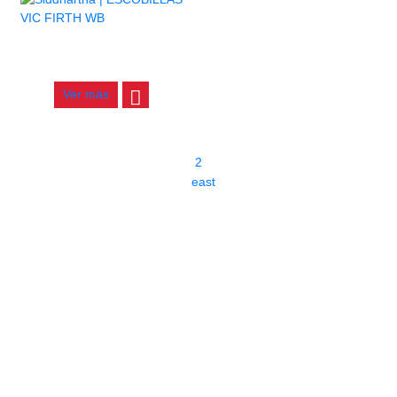
ESCOBILLAS VIC FIRTH WB
$
140.000
Ver más
1
2
east