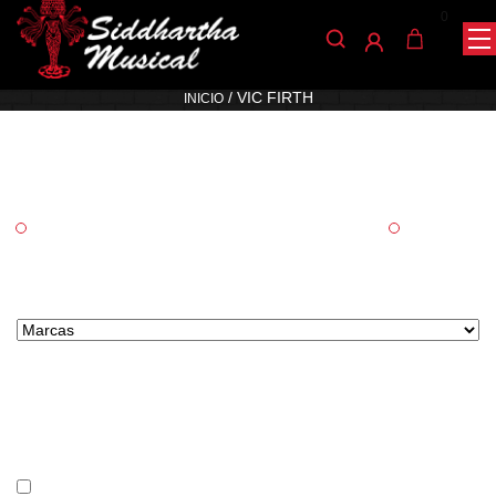
0
Vic Firth
/ VIC FIRTH
INICIO
Categorías
Accesorios
Percusión
Marcas tipo select
Precio
En stock