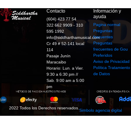
Contacto
Información y
ayuda
(604) 423 77 54
Pagina normal
322 662 9909 - 310
Preguntas
595 1992
frecuentes
info@siddharthamusical.com
Preguntas
Cr 49 # 52-141 local
frecuentes de Gou
114
Preferidos
Pasaje Junín
Aviso de Privacidad
Maracaibo
Política Tratamiento
Horario: Lun. a Vier.
de Datos
9:30 a 6:30 pm //
Sab. 9:00 am a 5:00
pm
2022 Todos los Derechos reservados.
Simbolo agencia digital