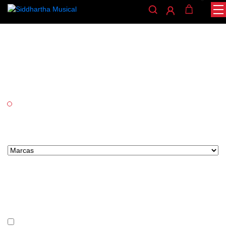
tECHMAN
/ TECHMAN
INICIO
Categorías
Audio
Marcas tipo select
Precio
En stock