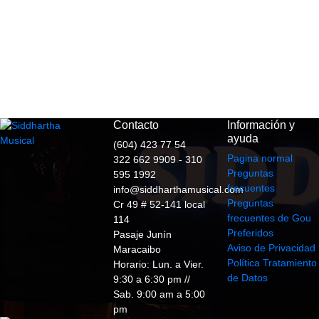
Contacto
Información y
ayuda
(604) 423 77 54
Pagina normal
322 662 9909 - 310
Preguntas
595 1992
frecuentes
info@siddharthamusical.com
Preguntas
Cr 49 # 52-141 local
frecuentes de Gou
114
Preferidos
Pasaje Junín
Aviso de Privacidad
Maracaibo
Política Tratamiento
Horario: Lun. a Vier.
de Datos
9:30 a 6:30 pm //
Sab. 9:00 am a 5:00
pm