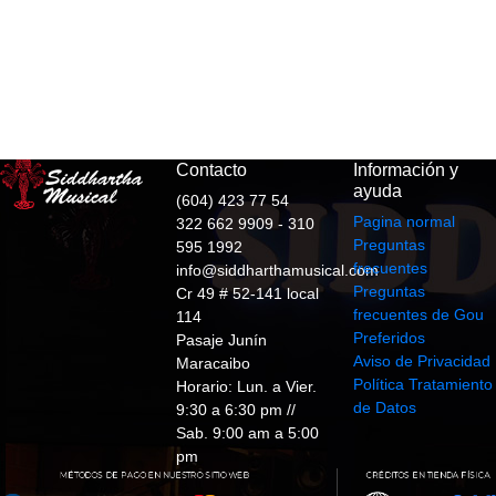
Contacto
Información y
ayuda
(604) 423 77 54
Pagina normal
322 662 9909 - 310
Preguntas
595 1992
frecuentes
info@siddharthamusical.com
Preguntas
Cr 49 # 52-141 local
frecuentes de Gou
114
Preferidos
Pasaje Junín
Aviso de Privacidad
Maracaibo
Política Tratamiento
Horario: Lun. a Vier.
de Datos
9:30 a 6:30 pm //
Sab. 9:00 am a 5:00
pm