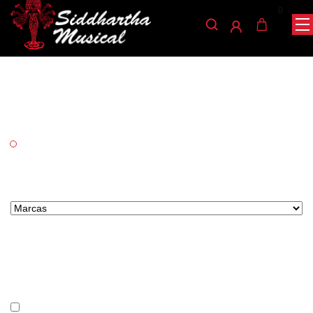
0
Plasticover
/ PLASTICOVER
INICIO
Categorías
Vientos
Marcas tipo select
Precio
En stock