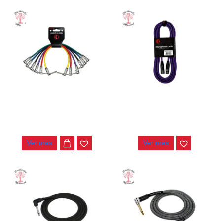
CABLE KIRLIN INTERPEDAL
CABLE KIRLIN MICROFONO
IPV6-243
6MT MW-470 PUB
$
11.000
$
48.000
Ver más
Ver más