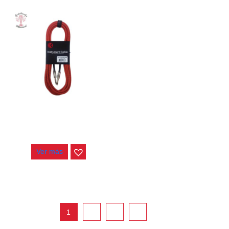
CABLE KIRLIN 6MT IWCC-
201PN ORA
$
34.000
Ver más
east
1
2
…
6