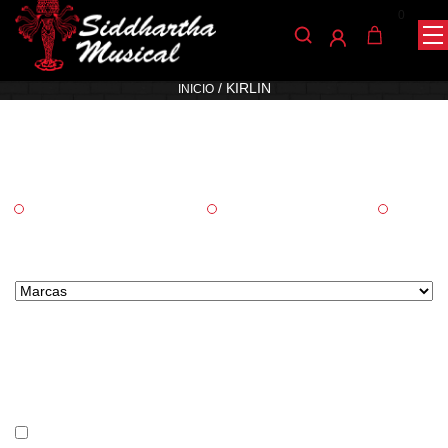
0
Kirlin
/ KIRLIN
INICIO
Categorías
Accesorios
Cuerda
Audio
Marcas tipo select
Precio
En stock