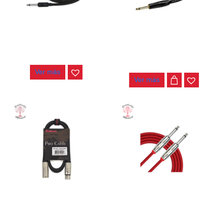
CABLE KIRLIN 6MT IC-242 BK
CABLE KIRLIN 6MT IW-
242BCG BKB
$
25.000
$
51.000
Ver más
Ver más
CABLE KIRLIN MICROFONO
CABLE KIRLIN 6MT IWCX-
3MT MPC-480
261PNQ RD