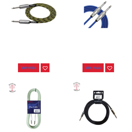
CABLE KIRLIN 6MT IWE-
CABLE KIRLIN 6MT IWCX-
221BM CGR
261PNQ BL
$
35.000
$
29.000
Ver más
Ver más