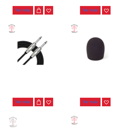
$
24.000
$
29.000
Ver más
Ver más
CABLE KIRLIN 10MT IWCX-
ESPUMA HAMILTON
261PNQ BK
KBC10M-BK
$
40.000
$
4.200
Ver más
Ver más