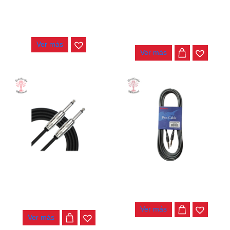
CABLE KIRLIN 6MT IC-241 SP
CABLE KIRLIN 3MT IWCX-
261PNQ
$
25.000
$
20.000
Ver más
Ver más
CABLE KIRLIN 6MT IWCX-
CABLE KIRLIN 6MT IC-241 BK
261PNQ BK
$
23.000
$
29.000
Ver más
Ver más