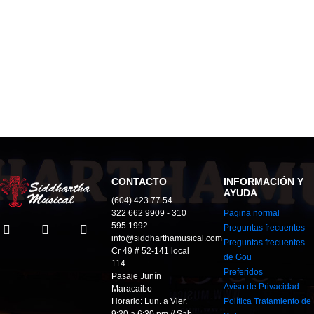
CONTACTO
INFORMACIÓN Y
AYUDA
(604) 423 77 54
322 662 9909 - 310
Pagina normal
595 1992
Preguntas frecuentes
info@siddharthamusical.com
Preguntas frecuentes
Cr 49 # 52-141 local
de Gou
114
Preferidos
Pasaje Junín
Aviso de Privacidad
Maracaibo
Horario: Lun. a Vier.
Política Tratamiento de
9:30 a 6:30 pm // Sab.